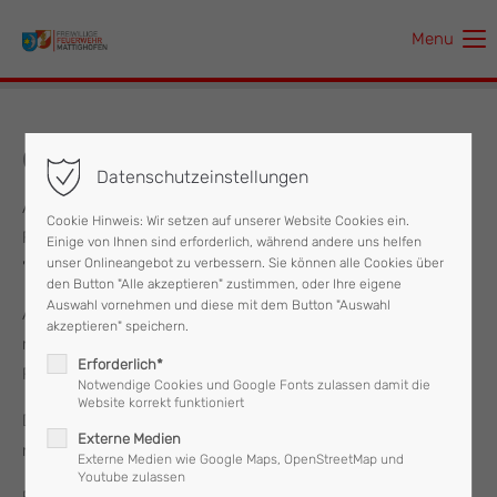
Menu
Der Eintrag "offcanvas-col1" existiert leider nicht.
Der Eintrag "offcanvas-col2" existiert leider nicht.
01.11.2023 Brandverdacht
Datenschutzeinstellungen
Der Eintrag "offcanvas-col3" existiert leider nicht.
Am Mittwoch, dem 01.11.2023 wurde um 14:48 Uhr die
Cookie Hinweis: Wir setzen auf unserer Website Cookies ein.
Feuerwehr Mattighofen mit den Stichworten
Einige von Ihnen sind erforderlich, während andere uns helfen
Der Eintrag "offcanvas-col4" existiert leider nicht.
unser Onlineangebot zu verbessern. Sie können alle Cookies über
"Brandverdacht" alarmiert.
den Button "Alle akzeptieren" zustimmen, oder Ihre eigene
Auswahl vornehmen und diese mit dem Button "Auswahl
Aus einer Wohnung im 2. Stock eines Mehrparteienhauses
akzeptieren" speichern.
nahmen aufmerksame Nachbarn das laute Piepen eines
Erforderlich*
Rauchwarnmelders wahr.
Notwendige Cookies und Google Fonts zulassen damit die
Website korrekt funktioniert
Da nach mehrmaligen Klopfen an der Eingangstür jedoch
Externe Medien
niemand öffnete, wurde richtigerweise der Notruf gewählt.
Externe Medien wie Google Maps, OpenStreetMap und
Youtube zulassen