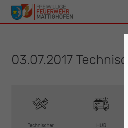
Der Eintrag "offcanvas-col1" existiert leider
Der Eintrag 
nicht.
leider nicht.
03.07.2017 Technisc
Technischer
HUB