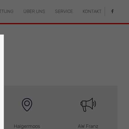
TTUNG
ÜBER UNS
SERVICE
KONTAKT
istiert
Der Eintrag "offcanvas-col4" existiert
leider nicht.
Haigermoos
AW Franz