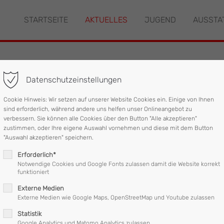
STARTSEITE
AKTUELLES
JUGEND
AUSSTA
"offcanvas-col2" existiert
Der Eintrag "offcanvas-col3" ex
leider nicht.
Datenschutzeinstellungen
her Einsatz
Cookie Hinweis: Wir setzen auf unserer Website Cookies ein. Einige von Ihnen
sind erforderlich, während andere uns helfen unser Onlineangebot zu
verbessern. Sie können alle Cookies über den Button "Alle akzeptieren"
zustimmen, oder Ihre eigene Auswahl vornehmen und diese mit dem Button
"Auswahl akzeptieren" speichern.
Erforderlich*
Notwendige Cookies und Google Fonts zulassen damit die Website korrekt
funktioniert
Externe Medien
Externe Medien wie Google Maps, OpenStreetMap und Youtube zulassen
Statistik
07:00 - 12:45 Uhr
2
Google Analytics und Matomo Analytics zulassen