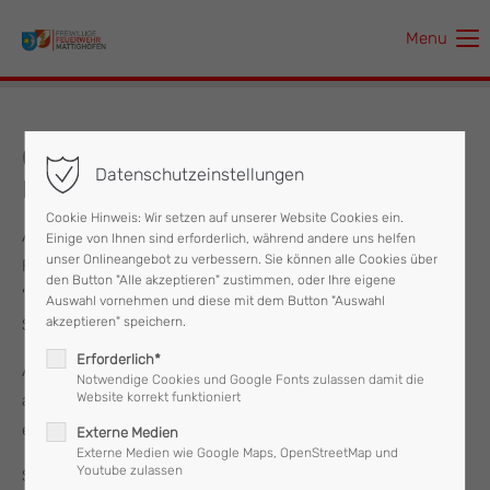
Menu
Der Eintrag "offcanvas-col1" existiert leider nicht.
Der Eintrag "offcanvas-col2" existiert leider nicht.
05.02.2020 Eingeschlossene Person in
Datenschutzeinstellungen
Lift
Der Eintrag "offcanvas-col3" existiert leider nicht.
Cookie Hinweis: Wir setzen auf unserer Website Cookies ein.
Am Mittwoch den 05.02.2020 wurde um 19:06 Uhr die
Einige von Ihnen sind erforderlich, während andere uns helfen
Der Eintrag "offcanvas-col4" existiert leider nicht.
unser Onlineangebot zu verbessern. Sie können alle Cookies über
Feuerwehr Mattighofen mit den Stichworten
den Button "Alle akzeptieren" zustimmen, oder Ihre eigene
"Eingeschlossene Person im Lift" zu einem Wohnhaus in den
Auswahl vornehmen und diese mit dem Button "Auswahl
akzeptieren" speichern.
Stadtplatz alarmiert.
Erforderlich*
Am Einsatzort angekommen, konnte keine Person im Aufzug
Notwendige Cookies und Google Fonts zulassen damit die
Website korrekt funktioniert
aufgefunden werden und dieser funktionierte auch
einwandfrei.
Externe Medien
Externe Medien wie Google Maps, OpenStreetMap und
Youtube zulassen
Somit konnte die Feuerwehr Mattighofen die mit 8 Mann