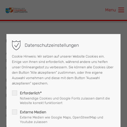
Menu
Der Eintrag "offcanvas-col1" existiert leider nicht.
Der Eintrag "offcanvas-col2" existiert leider nicht.
05.07.2026 Türöffnung
Datenschutzeinstellungen
Der Eintrag "offcanvas-col3" existiert leider nicht.
Am Sonntag, dem 05. Juli, wurde die Feuerwehr
Cookie Hinweis: Wir setzen auf unserer Website Cookies ein.
Mattighofen um 06:08 Uhr zu einer Türöffnung mit
Einige von Ihnen sind erforderlich, während andere uns helfen
Der Eintrag "offcanvas-col4" existiert leider nicht.
unser Onlineangebot zu verbessern. Sie können alle Cookies über
Unfallverdacht in den Stadtplatz alarmiert.
den Button "Alle akzeptieren" zustimmen, oder Ihre eigene
Auswahl vornehmen und diese mit dem Button "Auswahl
Noch vor dem Eintreffen der Feuerwehr hatte sich die Polizei
akzeptieren" speichern.
bereits Zugang zur Wohnung schaffen können und
Erforderlich*
Entwarnung gegeben.
Notwendige Cookies und Google Fonts zulassen damit die
Website korrekt funktioniert
Der Bewohner hatte versehentlich seine Notfalluhr
Externe Medien
ausgelöst.
Externe Medien wie Google Maps, OpenStreetMap und
Youtube zulassen