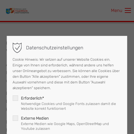
Menu
Der Eintrag "offcanvas-col1" existiert leider nicht.
Der Eintrag "offcanvas-col2" existiert leider nicht.
06.09.2017 Aufräumarbeiten nach
Datenschutzeinstellungen
Verkehrsunfall
Der Eintrag "offcanvas-col3" existiert leider nicht.
Cookie Hinweis: Wir setzen auf unserer Website Cookies ein.
Auf der Landesstraße L 503 kam ein Kastenwagen von
Einige von Ihnen sind erforderlich, während andere uns helfen
Der Eintrag "offcanvas-col4" existiert leider nicht.
unser Onlineangebot zu verbessern. Sie können alle Cookies über
Richtung Wagenham nach Mattighofen fahrend aus bisher
den Button "Alle akzeptieren" zustimmen, oder Ihre eigene
unbekannten Gründen ins Schleudern.
Auswahl vornehmen und diese mit dem Button "Auswahl
akzeptieren" speichern.
Bei dem Unfall wurde das Fahrzeug an der Front stark
Erforderlich*
beschädigt, wodurch es auch zu austretenden Flüssigkeiten
Notwendige Cookies und Google Fonts zulassen damit die
Website korrekt funktioniert
kam.
Externe Medien
Die Feuerwehr wurde von der Polizei Mattighofen mit dem
Externe Medien wie Google Maps, OpenStreetMap und
Youtube zulassen
Binden der auslaufenden Flüssigkeiten beauftragt. Nach ca.