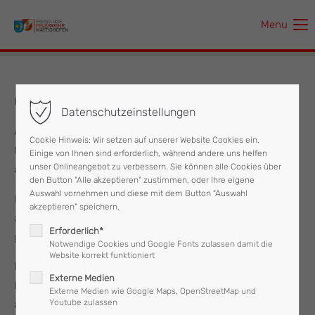
Menu
Der Eintrag "offcanvas-col1" existiert leider nicht.
Der Eintrag "offcanvas-col2" existiert leider nicht.
06.12.2024 Brandmeldealarm
Datenschutzeinstellungen
Der Eintrag "offcanvas-col3" existiert leider nicht.
Am Freitag, dem 06. Dezember wurde die Feuerwehr
Cookie Hinweis: Wir setzen auf unserer Website Cookies ein.
Mattighofen gegen 17 Uhr zu einem Brandmeldealarm
Einige von Ihnen sind erforderlich, während andere uns helfen
Der Eintrag "offcanvas-col4" existiert leider nicht.
unser Onlineangebot zu verbessern. Sie können alle Cookies über
alarmiert.
den Button "Alle akzeptieren" zustimmen, oder Ihre eigene
Auswahl vornehmen und diese mit dem Button "Auswahl
In einer Betriebsanlage eines Industriebetriebes ist ein Brand
akzeptieren" speichern.
ausgebrochen, welcher durch die installierte Löschanlage
Erforderlich*
gleich erkannt und abgelöscht wurde.
Notwendige Cookies und Google Fonts zulassen damit die
Website korrekt funktioniert
Ein Atemschutztrupp kontrollierte den verrauchten
Externe Medien
Betriebsraum mittels Wärmebildkamera und belüftete diesen
Externe Medien wie Google Maps, OpenStreetMap und
Youtube zulassen
anschließend.