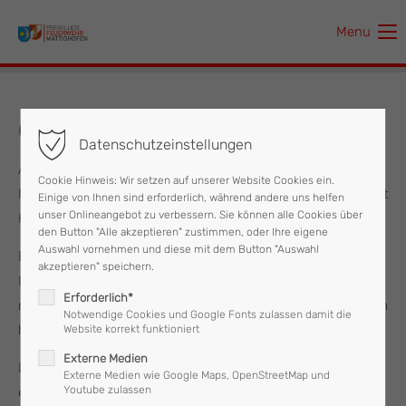
Menu
Der Eintrag "offcanvas-col1" existiert leider nicht.
Der Eintrag "offcanvas-col2" existiert leider nicht.
07.10.2022 Brandverdacht KZF
Datenschutzeinstellungen
Der Eintrag "offcanvas-col3" existiert leider nicht.
Am Freitag, dem 07. Oktober, wurde um 04:34 Uhr die
Cookie Hinweis: Wir setzen auf unserer Website Cookies ein.
Feuerwehr Mattighofen mit den Stichworten "Brandverdacht
Einige von Ihnen sind erforderlich, während andere uns helfen
Der Eintrag "offcanvas-col4" existiert leider nicht.
unser Onlineangebot zu verbessern. Sie können alle Cookies über
KFZ am Stadtplatz" alarmiert.
den Button "Alle akzeptieren" zustimmen, oder Ihre eigene
Auswahl vornehmen und diese mit dem Button "Auswahl
Bereits bei der Ausfahrt wurde jedoch schon von der
akzeptieren" speichern.
Landeswarnzentrale per Funk mitgeteilt, dass ein Einsatz
Erforderlich*
nicht mehr nötig sei, und es sich um einen Täuschungsalarm
Notwendige Cookies und Google Fonts zulassen damit die
handelte.
Website korrekt funktioniert
Externe Medien
Der angebliche Rauch war der Qualm einer Standheizung
Externe Medien wie Google Maps, OpenStreetMap und
Youtube zulassen
eines PKWs.