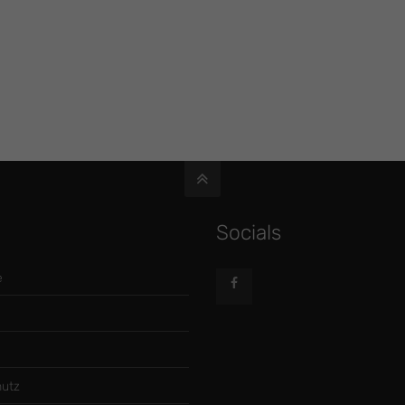
Socials
e
utz