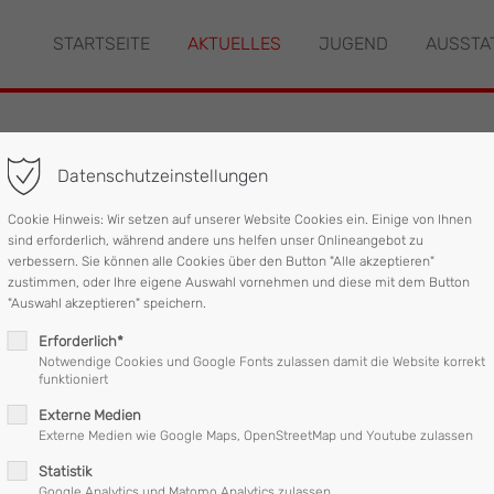
STARTSEITE
AKTUELLES
JUGEND
AUSSTA
"offcanvas-col2" existiert
Der Eintrag "offcanvas-col3" ex
leider nicht.
Datenschutzeinstellungen
laustritt
Cookie Hinweis: Wir setzen auf unserer Website Cookies ein. Einige von Ihnen
sind erforderlich, während andere uns helfen unser Onlineangebot zu
verbessern. Sie können alle Cookies über den Button "Alle akzeptieren"
zustimmen, oder Ihre eigene Auswahl vornehmen und diese mit dem Button
ighofen um 13:04 Uhr zu einer Ölspur in die Feldstraße gerufen.
"Auswahl akzeptieren" speichern.
Erforderlich*
r unbekannter Ursache festgestellt.
Notwendige Cookies und Google Fonts zulassen damit die Website korrekt
funktioniert
Externe Medien
Externe Medien wie Google Maps, OpenStreetMap und Youtube zulassen
.
Statistik
Google Analytics und Matomo Analytics zulassen