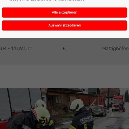
:04 - 14:09 Uhr
8
Mattighofen