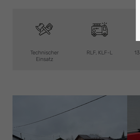
Technischer
RLF, KLF-L
13
Einsatz