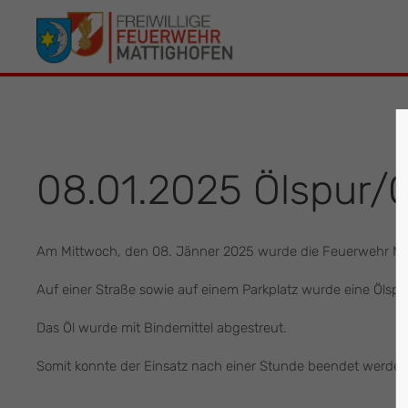
Der Eintrag "offcanvas-col1" existiert leider
Der Eintrag 
nicht.
leider nicht.
08.01.2025 Ölspur/Ö
Am Mittwoch, den 08. Jänner 2025 wurde die Feuerwehr Matt
Auf einer Straße sowie auf einem Parkplatz wurde eine Ölspu
Das Öl wurde mit Bindemittel abgestreut.
Somit konnte der Einsatz nach einer Stunde beendet werden