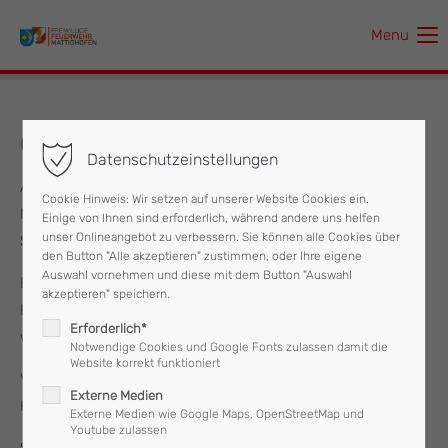
Menu
Der Eintrag "offcanvas-col1" existiert leider nicht.
Der Eintrag "offcanvas-col2" existiert leider nicht.
09.07.2022 Brandmeldealarm
Datenschutzeinstellungen
Der Eintrag "offcanvas-col3" existiert leider nicht.
Am Samstag, dem 09.07. wurden wir in den frühen
Cookie Hinweis: Wir setzen auf unserer Website Cookies ein.
Morgenstunden zu einem "Brandmeldealarm" in die
Einige von Ihnen sind erforderlich, während andere uns helfen
Der Eintrag "offcanvas-col4" existiert leider nicht.
unser Onlineangebot zu verbessern. Sie können alle Cookies über
Salzburgerstraße alarmiert.
den Button "Alle akzeptieren" zustimmen, oder Ihre eigene
Auswahl vornehmen und diese mit dem Button "Auswahl
Bei der Lageerkundung durch den Einsatzleiter konnte kein
akzeptieren" speichern.
Brand im Betriebsraum des Industriebetriebes festgestellt
Erforderlich*
werden.
Notwendige Cookies und Google Fonts zulassen damit die
Website korrekt funktioniert
Vermutlich löste der Brandmelder durch Ölnebel eines
Externe Medien
Kompressors aus.
Externe Medien wie Google Maps, OpenStreetMap und
Youtube zulassen