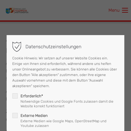
Menu
Der Eintrag "offcanvas-col1" existiert leider nicht.
Der Eintrag "offcanvas-col2" existiert leider nicht.
10.04.2025 Eingeschlossene Person in
Datenschutzeinstellungen
Lift
Der Eintrag "offcanvas-col3" existiert leider nicht.
Cookie Hinweis: Wir setzen auf unserer Website Cookies ein.
Am Donnerstag, den 10. April wurde die Feuerwehr
Einige von Ihnen sind erforderlich, während andere uns helfen
Der Eintrag "offcanvas-col4" existiert leider nicht.
unser Onlineangebot zu verbessern. Sie können alle Cookies über
Mattighofen um 17:33 Uhr zu einer Liftöffnung in der
den Button "Alle akzeptieren" zustimmen, oder Ihre eigene
Salzburger Straße alarmiert.
Auswahl vornehmen und diese mit dem Button "Auswahl
akzeptieren" speichern.
Am Einsatzort angekommen, konnte die eingeschlossene
Erforderlich*
Person rasch aus dem Aufzug befreit werden.
Notwendige Cookies und Google Fonts zulassen damit die
Website korrekt funktioniert
Zudem wurde die zuständige Herstellerfirma informiert und
Externe Medien
der Aufzug vorübergehend außer Betrieb genommen.
Externe Medien wie Google Maps, OpenStreetMap und
Youtube zulassen