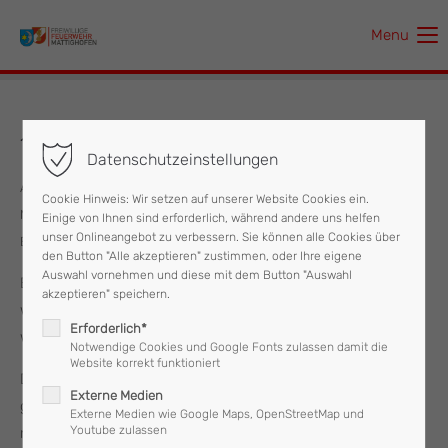
Menu
Der Eintrag "offcanvas-col1" existiert leider nicht.
Der Eintrag "offcanvas-col2" existiert leider nicht.
10.09.2025 Brandmeldealarm
Datenschutzeinstellungen
Der Eintrag "offcanvas-col3" existiert leider nicht.
Am Mittwoch, den 10. September 2025, wurde die Feuerwehr
Cookie Hinweis: Wir setzen auf unserer Website Cookies ein.
Mattighofen um 07:18 Uhr zu einem Brandmeldealarm in die
Einige von Ihnen sind erforderlich, während andere uns helfen
Der Eintrag "offcanvas-col4" existiert leider nicht.
unser Onlineangebot zu verbessern. Sie können alle Cookies über
Brauereistraße alarmiert.
den Button "Alle akzeptieren" zustimmen, oder Ihre eigene
Auswahl vornehmen und diese mit dem Button "Auswahl
Bei der Lageerkundung stellte sich heraus, dass der Alarm
akzeptieren" speichern.
während Umbauarbeiten in einem Verkaufsraum ausgelöst
Erforderlich*
wurde. Es handelte sich somit um einen Täuschungsalarm.
Notwendige Cookies und Google Fonts zulassen damit die
Website korrekt funktioniert
Die Feuerwehr Mattighofen war mit einem Fahrzeug und
Externe Medien
gesamt sieben Einsatzkräften im Einsatz und konnte diesen
Externe Medien wie Google Maps, OpenStreetMap und
Youtube zulassen
nach rund 30 Minuten beenden.