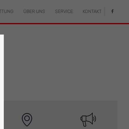
TTUNG
ÜBER UNS
SERVICE
KONTAKT
istiert
Der Eintrag "offcanvas-col4" existiert
leider nicht.