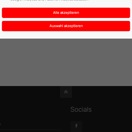
07:45 - 08:15 Uhr
2
Socials
e