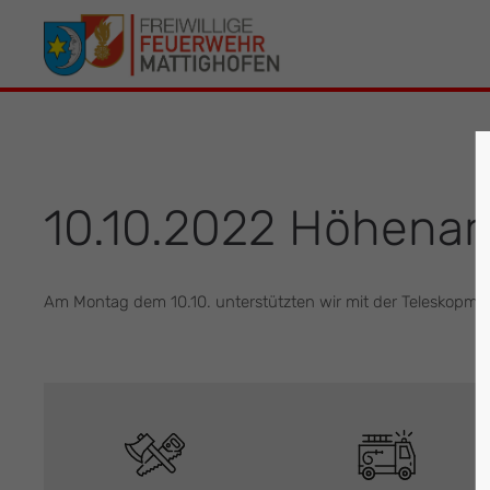
Der Eintrag "offcanvas-col1" existiert leider
Der Eintrag 
nicht.
leider nicht.
10.10.2022 Höhenar
Am Montag dem 10.10. unterstützten wir mit der Teleskopma