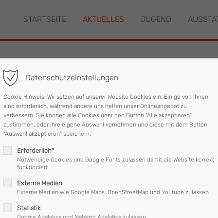
STARTSEITE
AKTUELLES
JUGEND
AUSSTA
"offcanvas-col2" existiert
Der Eintrag "offcanvas-col3" ex
leider nicht.
Datenschutzeinstellungen
beiten
Cookie Hinweis: Wir setzen auf unserer Website Cookies ein. Einige von Ihnen
sind erforderlich, während andere uns helfen unser Onlineangebot zu
verbessern. Sie können alle Cookies über den Button "Alle akzeptieren"
zustimmen, oder Ihre eigene Auswahl vornehmen und diese mit dem Button
stbühne eine Firma bei der Wartung des Kirchengeläutes.
"Auswahl akzeptieren" speichern.
Erforderlich*
Notwendige Cookies und Google Fonts zulassen damit die Website korrekt
funktioniert
Externe Medien
Externe Medien wie Google Maps, OpenStreetMap und Youtube zulassen
Statistik
Google Analytics und Matomo Analytics zulassen