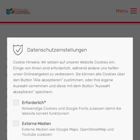
Menu
Der Eintrag "offcanvas-col1" existiert leider nicht.
Der Eintrag "offcanvas-col2" existiert leider nicht.
11.03.2021 Türöffnung
Datenschutzeinstellungen
Der Eintrag "offcanvas-col3" existiert leider nicht.
Am Donnerstag, dem 11. März wurde die Feuerwehr
Cookie Hinweis: Wir setzen auf unserer Website Cookies ein.
Mattighofen um 17:28 Uhr von der Polizei zur Unterstützung
Einige von Ihnen sind erforderlich, während andere uns helfen
Der Eintrag "offcanvas-col4" existiert leider nicht.
unser Onlineangebot zu verbessern. Sie können alle Cookies über
bei einer Türöffnung alarmiert.
den Button "Alle akzeptieren" zustimmen, oder Ihre eigene
Auswahl vornehmen und diese mit dem Button "Auswahl
Am Einsatzort angekommen entschied man sich das
akzeptieren" speichern.
Hubrettungsgerät in Stellung zu bringen und sich einen
Erforderlich*
Zugang zur Wohnung im zweiten Obergeschoss durch das
Notwendige Cookies und Google Fonts zulassen damit die
geöffnete Dachfenster zu machen.
Website korrekt funktioniert
Somit war dieser Einsatz für die Feuerwehr Mattighofen,
Externe Medien
Externe Medien wie Google Maps, OpenStreetMap und
welche mit 16 Mann und vier Fahrzeugen im Einsatz stand
Youtube zulassen
nach 30 Minuten wieder beendet.