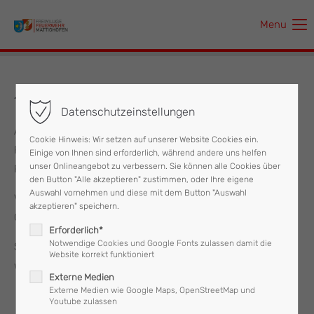
Menu
Der Eintrag "offcanvas-col1" existiert leider nicht.
Der Eintrag "offcanvas-col2" existiert leider nicht.
14.06.2017 Brandmeldealarm
Datenschutzeinstellungen
Der Eintrag "offcanvas-col3" existiert leider nicht.
Am Mittwoch, den 14. Juni 2017 wurde um 08:40 die
Cookie Hinweis: Wir setzen auf unserer Website Cookies ein.
Feuerwehr Mattighofen in zu einem Brandmeldealarm in die
Einige von Ihnen sind erforderlich, während andere uns helfen
Der Eintrag "offcanvas-col4" existiert leider nicht.
unser Onlineangebot zu verbessern. Sie können alle Cookies über
Robert Stolz Straße alarmiert.
den Button "Alle akzeptieren" zustimmen, oder Ihre eigene
Auswahl vornehmen und diese mit dem Button "Auswahl
Vermutlich durch Abgase wurde der Rauchmelder in einer
akzeptieren" speichern.
Garage ausgelöst, es konnte kein Brand festgestellt werden .
Erforderlich*
Notwendige Cookies und Google Fonts zulassen damit die
Somit rückte die Feuerwehr Mattighofen nach 20 Minuten
Website korrekt funktioniert
wieder ins Feuerwehrhaus ein.
Externe Medien
Externe Medien wie Google Maps, OpenStreetMap und
Youtube zulassen