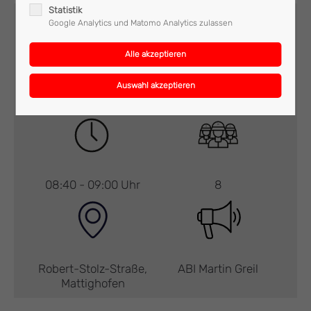
Statistik
Google Analytics und Matomo Analytics zulassen
Brand
ULF
08:40 - 09:00 Uhr
8
Robert-Stolz-Straße,
ABI Martin Greil
Mattighofen