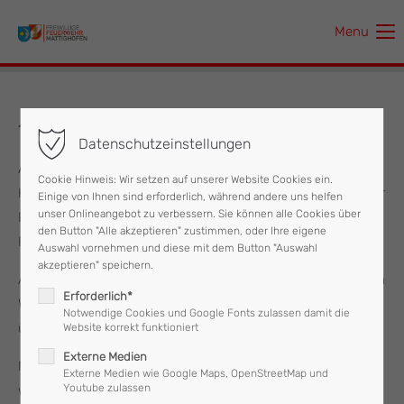
Menu
Der Eintrag "offcanvas-col1" existiert leider nicht.
Der Eintrag "offcanvas-col2" existiert leider nicht.
13.07.2023 Personenbergung
Datenschutzeinstellungen
Der Eintrag "offcanvas-col3" existiert leider nicht.
Am Donnerstag, dem 13.07.2023 wurde die
Cookie Hinweis: Wir setzen auf unserer Website Cookies ein.
Hubsteigergruppe der FF-Mattighofen um 22:15 Uhr von der
Einige von Ihnen sind erforderlich, während andere uns helfen
Der Eintrag "offcanvas-col4" existiert leider nicht.
unser Onlineangebot zu verbessern. Sie können alle Cookies über
Polizei zur Unterstützung bei einer Personenbergung nach
den Button "Alle akzeptieren" zustimmen, oder Ihre eigene
Pfaffstätt alarmiert.
Auswahl vornehmen und diese mit dem Button "Auswahl
akzeptieren" speichern.
Aufgrund der beengten und baulichen Verhältnisse in einem
Erforderlich*
Wohnhaus wurde mittels Hubrettungsgerät die Bergung
Notwendige Cookies und Google Fonts zulassen damit die
über den Balkon vorgenommen.
Website korrekt funktioniert
Externe Medien
Nach einer Stunde rückte die Feuerwehr Mattighofen,
Externe Medien wie Google Maps, OpenStreetMap und
Youtube zulassen
welche mit acht Mann und zwei Fahrzeugen im Einsatz