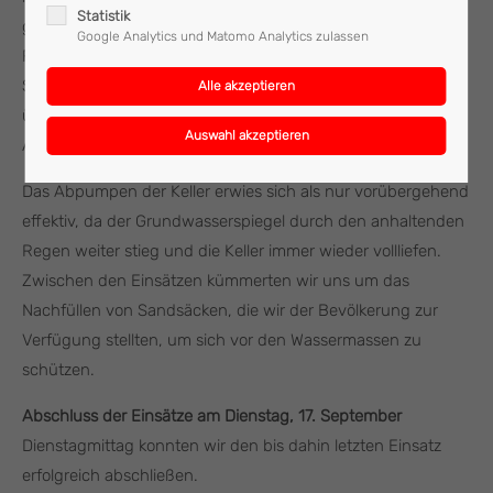
Statistik
gerufen. Insgesamt waren 27 Einsatzkräfte der Freiwilligen
Google Analytics und Matomo Analytics zulassen
Feuerwehr Mattighofen im Dienst für die 8.000-Einwohner-
Stadt Mattighofen. Hauptsächlich handelte es sich um
überflutete Keller, in die Grundwasser durch Rohre und
Abflüsse eindrang.
Das Abpumpen der Keller erwies sich als nur vorübergehend
effektiv, da der Grundwasserspiegel durch den anhaltenden
Regen weiter stieg und die Keller immer wieder vollliefen.
Zwischen den Einsätzen kümmerten wir uns um das
Nachfüllen von Sandsäcken, die wir der Bevölkerung zur
Verfügung stellten, um sich vor den Wassermassen zu
schützen.
Abschluss der Einsätze am Dienstag, 17. September
Dienstagmittag konnten wir den bis dahin letzten Einsatz
erfolgreich abschließen.