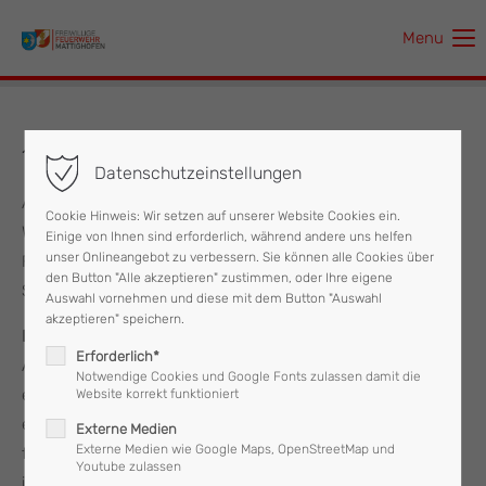
Menu
Der Eintrag "offcanvas-col1" existiert leider nicht.
Der Eintrag "offcanvas-col2" existiert leider nicht.
14.-17.09.2024 Hochwasser
Datenschutzeinstellungen
Der Eintrag "offcanvas-col3" existiert leider nicht.
Aufgrund der angekündigten Hochwasserwarnung für das
Cookie Hinweis: Wir setzen auf unserer Website Cookies ein.
Wochenende um den 15.09. begannen wir bereits am
Einige von Ihnen sind erforderlich, während andere uns helfen
Der Eintrag "offcanvas-col4" existiert leider nicht.
unser Onlineangebot zu verbessern. Sie können alle Cookies über
Freitag mit den Vorbereitungen und befüllten zahlreiche
den Button "Alle akzeptieren" zustimmen, oder Ihre eigene
Sandsäcke, um uns auf mögliche Einsätze vorzubereiten.
Auswahl vornehmen und diese mit dem Button "Auswahl
akzeptieren" speichern.
Erste Einsätze am Samstag, 14. September
Erforderlich*
Am Samstag wurden wir um kurz vor 10 Uhr zu unserem
Notwendige Cookies und Google Fonts zulassen damit die
ersten Einsatz alarmiert. Die heftigen Regenfälle führten zu
Website korrekt funktioniert
einem raschen Anstieg des Grundwasserspiegels. In den
Externe Medien
Externe Medien wie Google Maps, OpenStreetMap und
folgenden Tagen, von Samstag bis Dienstag, wurden wir zu
Youtube zulassen
insgesamt 48 Einsätzen, sowohl bei Tag als auch bei Nacht,