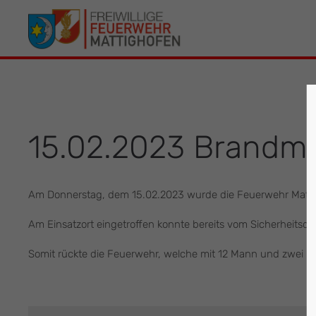
Der Eintrag "offcanvas-col1" existiert leider
Der Eintrag 
nicht.
leider nicht.
15.02.2023 Brandm
Am Donnerstag, dem 15.02.2023 wurde die Feuerwehr Matti
Am Einsatzort eingetroffen konnte bereits vom Sicherheits
Somit rückte die Feuerwehr, welche mit 12 Mann und zwei F