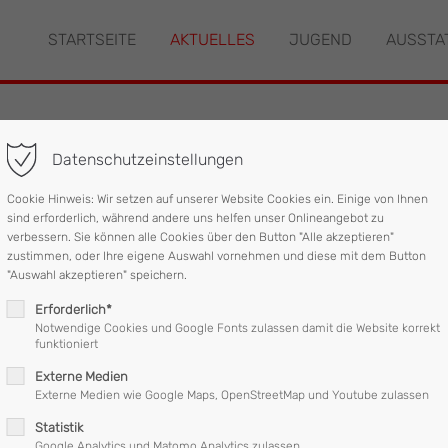
STARTSEITE
AKTUELLES
JUGEND
AUSSTA
"offcanvas-col2" existiert
Der Eintrag "offcanvas-col3" ex
leider nicht.
Datenschutzeinstellungen
eldealarm
Cookie Hinweis: Wir setzen auf unserer Website Cookies ein. Einige von Ihnen
sind erforderlich, während andere uns helfen unser Onlineangebot zu
verbessern. Sie können alle Cookies über den Button "Alle akzeptieren"
zustimmen, oder Ihre eigene Auswahl vornehmen und diese mit dem Button
ghofen in den frühen Morgenstunden zu einem Brandmeldealarm 
"Auswahl akzeptieren" speichern.
Erforderlich*
dienst Entwarnung gegeben werden.
Notwendige Cookies und Google Fonts zulassen damit die Website korrekt
funktioniert
ahrzeugen im Einsatz stand, wieder ins Feuerwehrhaus ein.
Externe Medien
Externe Medien wie Google Maps, OpenStreetMap und Youtube zulassen
Statistik
Google Analytics und Matomo Analytics zulassen