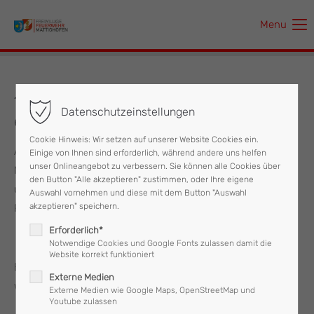
Menu
Der Eintrag "offcanvas-col1" existiert leider nicht.
Der Eintrag "offcanvas-col2" existiert leider nicht.
15.09.2022 Verkehrsunfall mit
Datenschutzeinstellungen
eingeklemmter Person
Der Eintrag "offcanvas-col3" existiert leider nicht.
Cookie Hinweis: Wir setzen auf unserer Website Cookies ein.
Am Donnerstag, dem 15.09.2022 wurde die Feuerwehr
Einige von Ihnen sind erforderlich, während andere uns helfen
Der Eintrag "offcanvas-col4" existiert leider nicht.
unser Onlineangebot zu verbessern. Sie können alle Cookies über
Mattighofen gemeinsam mit den Feuerwehren Pfaffstätt
den Button "Alle akzeptieren" zustimmen, oder Ihre eigene
und Munderfing zu einem Verkehrsunfall mit eingeklemmter
Auswahl vornehmen und diese mit dem Button "Auswahl
akzeptieren" speichern.
Person.
Erforderlich*
Notwendige Cookies und Google Fonts zulassen damit die
Website korrekt funktioniert
Bereits bei der Anfahrt konnte Entwarnung gegeben
Externe Medien
werden, alle Personen waren bereits befreit.
Externe Medien wie Google Maps, OpenStreetMap und
Youtube zulassen