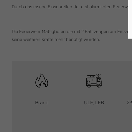
Durch das rasche Einschreiten der erst alarmierten Feuerw
Die Feuerwehr Mattighofen die mit 2 Fahrzeugen am Einsatzo
keine weiteren Kräfte mehr benötigt wurden.
Brand
ULF, LFB
23