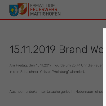
Der Eintrag "offcanvas-col1" existiert leider
Der Eintrag 
nicht.
leider nicht.
15.11.2019 Brand W
Am Freitag, den 15.11.2019 , wurde um 23:41 Uhr die Feue
in den Schalchner Ortsteil "Weinberg" alarmiert.
Aus noch unbekannter Ursache geriet im Nebenraum eines