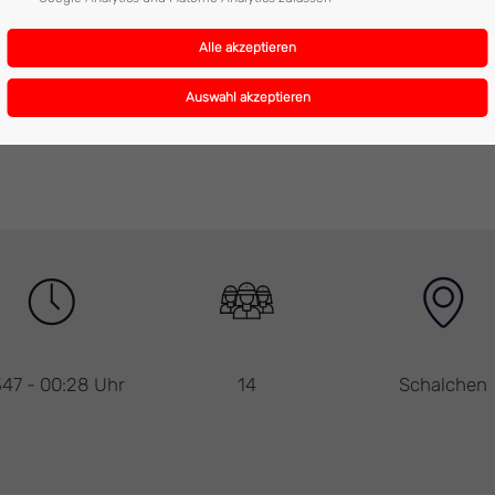
ehren konnte jedoch ein größerer Schaden bzw. eine Ausbreitung d
rt war , wartetete am Bereitstellungsraum als Reserve, konnte ab
47 - 00:28 Uhr
14
Schalchen