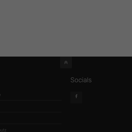
Socials
e
utz