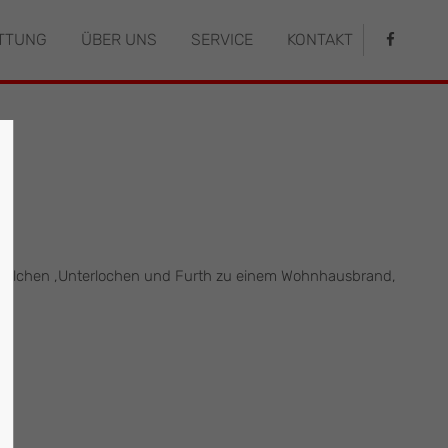
TTUNG
ÜBER UNS
SERVICE
KONTAKT
istiert
Der Eintrag "offcanvas-col4" existiert
leider nicht.
Schalchen ,Unterlochen und Furth zu einem Wohnhausbrand,