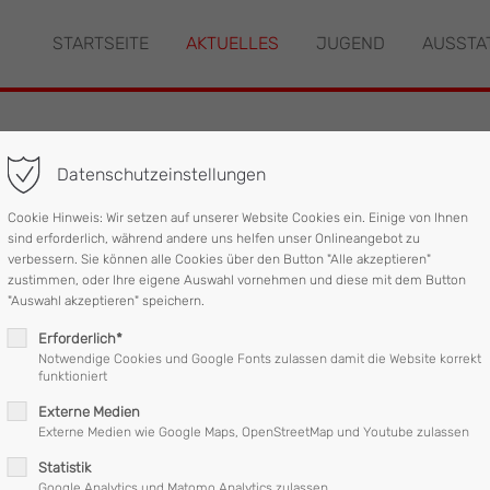
STARTSEITE
AKTUELLES
JUGEND
AUSSTA
"offcanvas-col2" existiert
Der Eintrag "offcanvas-col3" ex
leider nicht.
Datenschutzeinstellungen
ohnhaus
Cookie Hinweis: Wir setzen auf unserer Website Cookies ein. Einige von Ihnen
sind erforderlich, während andere uns helfen unser Onlineangebot zu
verbessern. Sie können alle Cookies über den Button "Alle akzeptieren"
zustimmen, oder Ihre eigene Auswahl vornehmen und diese mit dem Button
rwehr Mattighofen , gemeinsam mit den Feuerwehren Stallhofen ,
"Auswahl akzeptieren" speichern.
Erforderlich*
Notwendige Cookies und Google Fonts zulassen damit die Website korrekt
funktioniert
Externe Medien
 Wohnhauses eine Waschmaschine in Brand.
Externe Medien wie Google Maps, OpenStreetMap und Youtube zulassen
Statistik
Google Analytics und Matomo Analytics zulassen