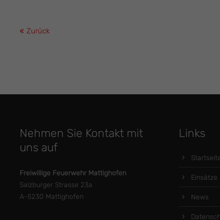
Zurück
Nehmen Sie Kontakt mit
Links
uns auf
Startseit
Freiwillige Feuerwehr Mattighofen
Einsätze
Salzburger Strasse 23a
A-5230 Mattighofen
News
Datensch