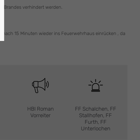
es Brandes verhindert werden.
er nach 15 Minuten wieder ins Feuerwehrhaus einrücken , da
HBI Roman
FF Schalchen, FF
Vorreiter
Stallhofen, FF
Furth, FF
Unterlochen