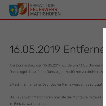
Der Eintrag "offcanvas-col1" existiert leider
Der Eintrag 
nicht.
leider nicht.
16.05.2019 Entfern
Am Donnerstag, den 16.05.2019 wurde um 13:00 Uhr die Feu
Dachziegel die auf den Gehsteig abzustürzen zu drohten zu 
2 Fachmänner einer Dachdecker Firma wurden beauftragt die
Die Feuerwehr Mattighofen brachte die Monteure mittels Hu
im Einsatz war beendet.