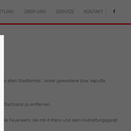
TTUNG
ÜBER UNS
SERVICE
KONTAKT
istiert
Der Eintrag "offcanvas-col4" existiert
leider nicht.
s alten Stadtamtes , locker gewordene bzw. kaputte
om Dachrand zu entfernen.
ür die Feuerwehr, die mit 4 Mann und dem Hubrettungsgerät