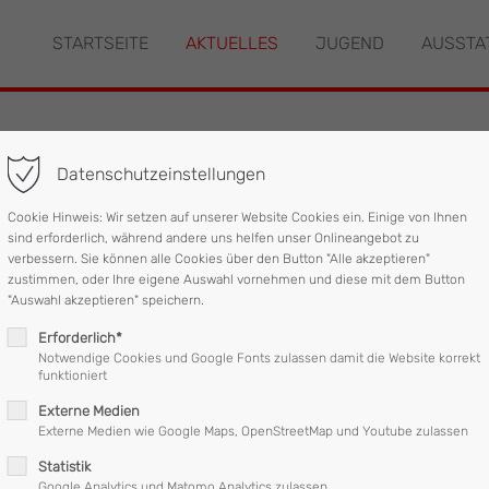
STARTSEITE
AKTUELLES
JUGEND
AUSSTA
"offcanvas-col2" existiert
Der Eintrag "offcanvas-col3" ex
leider nicht.
Datenschutzeinstellungen
en von Gefahren
Cookie Hinweis: Wir setzen auf unserer Website Cookies ein. Einige von Ihnen
sind erforderlich, während andere uns helfen unser Onlineangebot zu
verbessern. Sie können alle Cookies über den Button "Alle akzeptieren"
zustimmen, oder Ihre eigene Auswahl vornehmen und diese mit dem Button
erwehr Mattighofen von der Gemeinde alarmiert um am Gebäude de
"Auswahl akzeptieren" speichern.
entfernen.
Erforderlich*
Notwendige Cookies und Google Fonts zulassen damit die Website korrekt
funktioniert
 Schäden in großer Höhe zu beheben und die losen Ziegelteile v
Externe Medien
Externe Medien wie Google Maps, OpenStreetMap und Youtube zulassen
brettungsgerät auf das Dach und nach 1 Stunde war der Einsatz f
Statistik
Google Analytics und Matomo Analytics zulassen