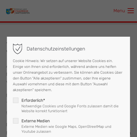
Menu
Der Eintrag "offcanvas-col1" existiert leider nicht.
Der Eintrag "offcanvas-col2" existiert leider nicht.
16.11.2024 Aufräumarbeiten nach
Datenschutzeinstellungen
Verkehrsunfall
Der Eintrag "offcanvas-col3" existiert leider nicht.
Cookie Hinweis: Wir setzen auf unserer Website Cookies ein.
Am Samstag, dem 16. November 2024 wurde die Feuerwehr
Einige von Ihnen sind erforderlich, während andere uns helfen
Der Eintrag "offcanvas-col4" existiert leider nicht.
unser Onlineangebot zu verbessern. Sie können alle Cookies über
Mattighofen telefonisch von der Polizei zu einem
den Button "Alle akzeptieren" zustimmen, oder Ihre eigene
Verkehrsunfall gerufen.
Auswahl vornehmen und diese mit dem Button "Auswahl
akzeptieren" speichern.
Nach einer Kollision von zwei PKWs musste die Straße von
Erforderlich*
Teilen befreit und von ausgetretenen Flüssigkeiten
Notwendige Cookies und Google Fonts zulassen damit die
Website korrekt funktioniert
gesäubert werden.
Externe Medien
Nach einer halben Stunde rückte die Feuerwehr
Externe Medien wie Google Maps, OpenStreetMap und
Youtube zulassen
Mattighofen, welche mit zwei Mann und zwei Fahrzeugen im