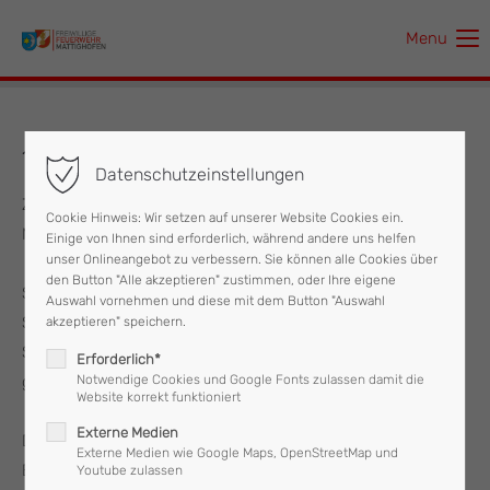
Menu
Der Eintrag "offcanvas-col1" existiert leider nicht.
Der Eintrag "offcanvas-col2" existiert leider nicht.
16.12.2020 Brandmeldealarm
Datenschutzeinstellungen
Der Eintrag "offcanvas-col3" existiert leider nicht.
Zu einem "Brandmeldealarm" wurde die Feuerwehr
Cookie Hinweis: Wir setzen auf unserer Website Cookies ein.
Mattighofen am 16.12. um 12:30 Uhr alarmiert.
Einige von Ihnen sind erforderlich, während andere uns helfen
Der Eintrag "offcanvas-col4" existiert leider nicht.
unser Onlineangebot zu verbessern. Sie können alle Cookies über
den Button "Alle akzeptieren" zustimmen, oder Ihre eigene
Schon bei der Zufahrt zu dem Industriebetrieb in der
Auswahl vornehmen und diese mit dem Button "Auswahl
Stallhofnerstraße wurde die Feuerwehr vorbildhaft vom
akzeptieren" speichern.
Sicherheitsdienst des Betriebs eingewiesen und zum Objekt
Erforderlich*
gelotst.
Notwendige Cookies und Google Fonts zulassen damit die
Website korrekt funktioniert
Externe Medien
Die Lageerkundung des Einsatzleiters und Auskunft der
Externe Medien wie Google Maps, OpenStreetMap und
Brandschutzbeauftragten ergab, dass sich aufgrund eines
Youtube zulassen