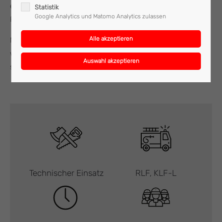
eindringen in die Kanalisation und reinigte im Anschluss die
Statistik
Google Analytics und Matomo Analytics zulassen
Fahrbahn.
Nach einer Stunde rückte die Feuerwehr Mattighofen,
welche mit zwei Fahrzeugen und zehn Mann im Einsatz
stand, wieder ins Feuerwehrhaus ein.
Technischer Einsatz
RLF, KLF-L