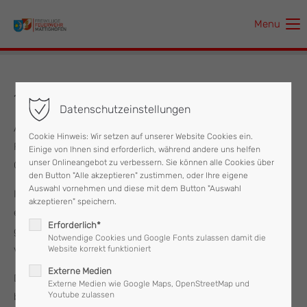
Menu
Der Eintrag "offcanvas-col1" existiert leider nicht.
Der Eintrag "offcanvas-col2" existiert leider nicht.
17.07.2024 Ölspur
Datenschutzeinstellungen
Der Eintrag "offcanvas-col3" existiert leider nicht.
Am Mittwoch, dem 17.07.2024 wurde um 11:46 Uhr die
Cookie Hinweis: Wir setzen auf unserer Website Cookies ein.
Feuerwehr Mattighofen mit den Stichworten "Ölspur-
Einige von Ihnen sind erforderlich, während andere uns helfen
Der Eintrag "offcanvas-col4" existiert leider nicht.
unser Onlineangebot zu verbessern. Sie können alle Cookies über
Ölaustritt" alarmiert.
den Button "Alle akzeptieren" zustimmen, oder Ihre eigene
Auswahl vornehmen und diese mit dem Button "Auswahl
In einem Gewerbebetrieb kam es bei Verladearbeiten zu
akzeptieren" speichern.
einer Beschädigung eines IBC-Containers, worauf eine
Erforderlich*
größere Menge Schmierstoff austrat und die Straße
Notwendige Cookies und Google Fonts zulassen damit die
verunreinigte.
Website korrekt funktioniert
Externe Medien
Die Feuerwehr Mattighofen sicherte die Einsatzstelle ab,
Externe Medien wie Google Maps, OpenStreetMap und
Youtube zulassen
band das Öl mittels Ölbindemittel, verhinderte das