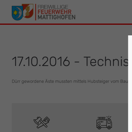
Der Eintrag "offcanvas-col1" existiert leider
Der Eintrag 
nicht.
leider nicht.
17.10.2016 - Technis
Dürr gewordene Äste mussten mittels Hubsteiger vom Baum e