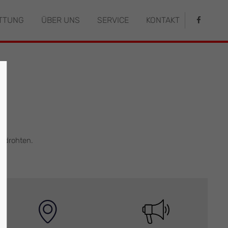
TTUNG
ÜBER UNS
SERVICE
KONTAKT
istiert
Der Eintrag "offcanvas-col4" existiert
leider nicht.
n drohten.