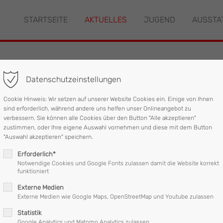
STARTSEITE
AKTUELLES
JUGEND
AUSSTA
"offcanvas-col2" existiert
Der Eintrag "offcanvas-col3" ex
leider nicht.
Datenschutzeinstellungen
cher Einsatz
Cookie Hinweis: Wir setzen auf unserer Website Cookies ein. Einige von Ihnen
sind erforderlich, während andere uns helfen unser Onlineangebot zu
verbessern. Sie können alle Cookies über den Button "Alle akzeptieren"
zustimmen, oder Ihre eigene Auswahl vornehmen und diese mit dem Button
ntfernt werden, da sie auf die Fahrbahn bzw. Gehsteig zu stürze
"Auswahl akzeptieren" speichern.
Erforderlich*
Notwendige Cookies und Google Fonts zulassen damit die Website korrekt
funktioniert
Externe Medien
Externe Medien wie Google Maps, OpenStreetMap und Youtube zulassen
Statistik
Google Analytics und Matomo Analytics zulassen