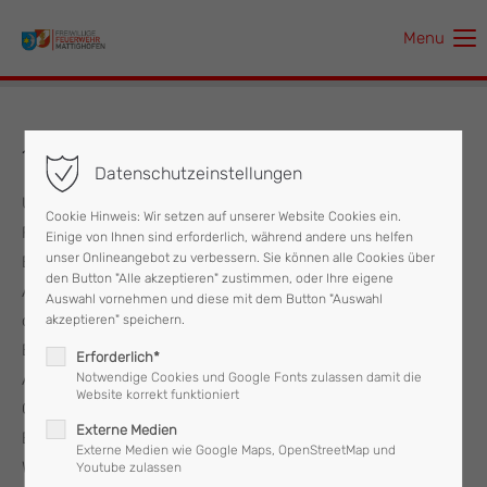
Menu
Der Eintrag "offcanvas-col1" existiert leider nicht.
Der Eintrag "offcanvas-col2" existiert leider nicht.
18.03.2021 Technischer Einsatz
Datenschutzeinstellungen
Der Eintrag "offcanvas-col3" existiert leider nicht.
Um 22:41 Uhr wurde am Donnerstag, dem 18.03.2021 die
Cookie Hinweis: Wir setzen auf unserer Website Cookies ein.
Feuerwehr Mattighofen mit den Stichworten "Technischer
Einige von Ihnen sind erforderlich, während andere uns helfen
Der Eintrag "offcanvas-col4" existiert leider nicht.
unser Onlineangebot zu verbessern. Sie können alle Cookies über
Einsatz klein – Gasgeruch" in den Stadtplatz alarmiert.
den Button "Alle akzeptieren" zustimmen, oder Ihre eigene
Aufgrund eines seltsamen Geruchs in einem Raum wo sich
Auswahl vornehmen und diese mit dem Button "Auswahl
die Gastherme befindet, alarmierte eine besorgte
akzeptieren" speichern.
Bewohnerin die Feuerwehr.
Erforderlich*
Am Einsatzort angekommen wurde mittels Multi-
Notwendige Cookies und Google Fonts zulassen damit die
Website korrekt funktioniert
Gasmessgerät der Sauerstoff-, der CO-Gehalt sowie die
Externe Medien
Explosionsgrenze gemessen. Jedoch konnte weder in der
Externe Medien wie Google Maps, OpenStreetMap und
Wohnung noch im Stiegenhaus eine erhöhte Konzentration
Youtube zulassen