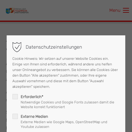
Menu
Der Eintrag "offcanvas-col1" existiert leider nicht.
Der Eintrag "offcanvas-col2" existiert leider nicht.
18.03.2022 Aufräumarbeiten
Datenschutzeinstellungen
Verkehrsunfall
Der Eintrag "offcanvas-col3" existiert leider nicht.
Cookie Hinweis: Wir setzen auf unserer Website Cookies ein.
Am 18. März wurde die Feuerwehr Mattighofen um 14:52
Einige von Ihnen sind erforderlich, während andere uns helfen
Der Eintrag "offcanvas-col4" existiert leider nicht.
unser Onlineangebot zu verbessern. Sie können alle Cookies über
Uhr zu Aufräumarbeiten nach einem Verkehrsunfall
den Button "Alle akzeptieren" zustimmen, oder Ihre eigene
alarmiert.
Auswahl vornehmen und diese mit dem Button "Auswahl
akzeptieren" speichern.
Am Einsatzort angekommen wurde die Feuerwehr jedoch
Erforderlich*
nicht mehr benötigt.
Notwendige Cookies und Google Fonts zulassen damit die
Website korrekt funktioniert
Somit rückte die Feuerwehr Mattighofen, welche mit neun
Externe Medien
Mann und zwei Fahrzeugen im Einsatz stand, wieder ins
Externe Medien wie Google Maps, OpenStreetMap und
Youtube zulassen
Feuerwehrhaus ein.