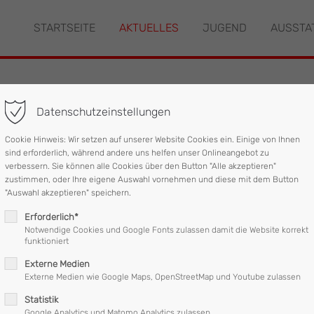
STARTSEITE
AKTUELLES
JUGEND
AUSSTA
"offcanvas-col2" existiert
Der Eintrag "offcanvas-col3" ex
leider nicht.
Datenschutzeinstellungen
chaden
Cookie Hinweis: Wir setzen auf unserer Website Cookies ein. Einige von Ihnen
sind erforderlich, während andere uns helfen unser Onlineangebot zu
verbessern. Sie können alle Cookies über den Button "Alle akzeptieren"
zustimmen, oder Ihre eigene Auswahl vornehmen und diese mit dem Button
"Auswahl akzeptieren" speichern.
Erforderlich*
Notwendige Cookies und Google Fonts zulassen damit die Website korrekt
funktioniert
Externe Medien
Externe Medien wie Google Maps, OpenStreetMap und Youtube zulassen
Statistik
22:34 - 22:45 Uhr
4
Google Analytics und Matomo Analytics zulassen