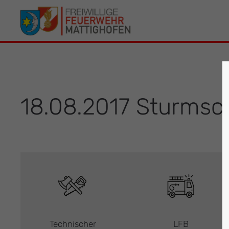
Der Eintrag "offcanvas-col1" existiert leider
Der Eintrag 
nicht.
leider nicht.
18.08.2017 Sturms
Technischer
LFB