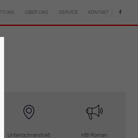
TTUNG
ÜBER UNS
SERVICE
KONTAKT
istiert
Der Eintrag "offcanvas-col4" existiert
leider nicht.
Unterlochnerstraß
HBI Roman