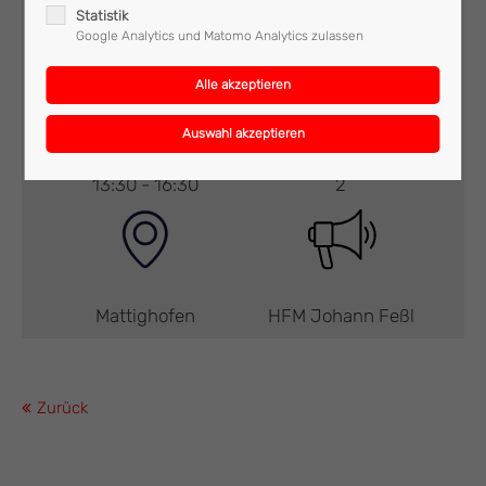
Statistik
Google Analytics und Matomo Analytics zulassen
Technischer Einsatz
ULF
13:30 - 16:30
2
Mattighofen
HFM Johann Feßl
Zurück