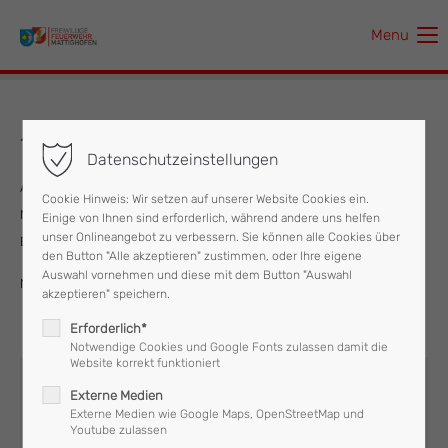
Menu
Der Eintrag "offcanvas-col1" existiert leider nicht.
Der Eintrag "offcanvas-col2" existiert leider nicht.
18.09.2018 Wassertransport
Datenschutzeinstellungen
Der Eintrag "offcanvas-col3" existiert leider nicht.
Am Dienstag , den 18 September unterstützte die Feuerwehr
Cookie Hinweis: Wir setzen auf unserer Website Cookies ein.
Mattighofen mit einem Tankwagen und der Hochdruckpumpe den
Einige von Ihnen sind erforderlich, während andere uns helfen
Der Eintrag "offcanvas-col4" existiert leider nicht.
unser Onlineangebot zu verbessern. Sie können alle Cookies über
Bauhof bei den Arbeiten eines defekten Kanalabschnittes.
den Button "Alle akzeptieren" zustimmen, oder Ihre eigene
Auswahl vornehmen und diese mit dem Button "Auswahl
Nach 3 Stunden war der Einsatz beendet.
akzeptieren" speichern.
Erforderlich*
Notwendige Cookies und Google Fonts zulassen damit die
Website korrekt funktioniert
Externe Medien
Externe Medien wie Google Maps, OpenStreetMap und
Youtube zulassen