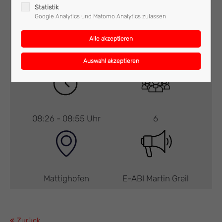
Statistik
Google Analytics und Matomo Analytics zulassen
Brand
ULF
08:26 - 08:55 Uhr
6
Mattighofen
E-ABI Martin Greil
Zurück