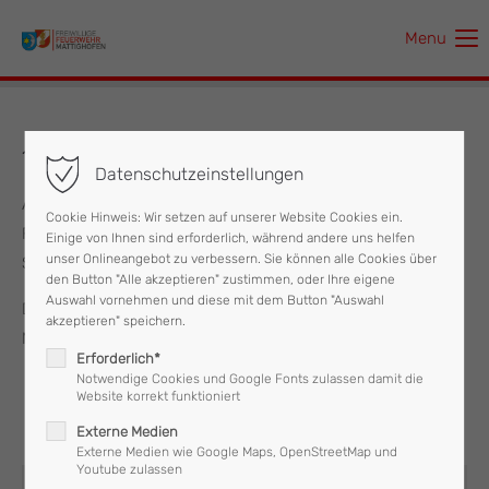
Menu
Der Eintrag "offcanvas-col1" existiert leider nicht.
Der Eintrag "offcanvas-col2" existiert leider nicht.
18.09.2019 Brandmeldealarm
Datenschutzeinstellungen
Der Eintrag "offcanvas-col3" existiert leider nicht.
Am Mittwoch, den 18.09.2019 wurde um 08:26 Uhr die
Cookie Hinweis: Wir setzen auf unserer Website Cookies ein.
Feuerwehr Mattighofen zu einem Brandmeldealarm in die
Einige von Ihnen sind erforderlich, während andere uns helfen
Der Eintrag "offcanvas-col4" existiert leider nicht.
unser Onlineangebot zu verbessern. Sie können alle Cookies über
Stallhofnerstraße alarmiert.
den Button "Alle akzeptieren" zustimmen, oder Ihre eigene
Auswahl vornehmen und diese mit dem Button "Auswahl
Die Feuerwehr Mattighofen war mit einem Fahrzeug und 6
akzeptieren" speichern.
Mann im Einsatz.
Erforderlich*
Notwendige Cookies und Google Fonts zulassen damit die
Website korrekt funktioniert
Externe Medien
Externe Medien wie Google Maps, OpenStreetMap und
Youtube zulassen