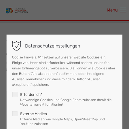
Menu
Der Eintrag "offcanvas-col1" existiert leider nicht.
Der Eintrag "offcanvas-col2" existiert leider nicht.
18.11.2016 - Technischer Einsatz
Datenschutzeinstellungen
Der Eintrag "offcanvas-col3" existiert leider nicht.
Wegen einer Veranstaltung wurde der gesamte Stadtplatz
Cookie Hinweis: Wir setzen auf unserer Website Cookies ein.
gesperrt, wo die Feuerwehr die Verkehrsumleitung Ost
Einige von Ihnen sind erforderlich, während andere uns helfen
Der Eintrag "offcanvas-col4" existiert leider nicht.
unser Onlineangebot zu verbessern. Sie können alle Cookies über
errichtete.
den Button "Alle akzeptieren" zustimmen, oder Ihre eigene
Auswahl vornehmen und diese mit dem Button "Auswahl
akzeptieren" speichern.
Erforderlich*
Notwendige Cookies und Google Fonts zulassen damit die
Website korrekt funktioniert
Externe Medien
Externe Medien wie Google Maps, OpenStreetMap und
Youtube zulassen