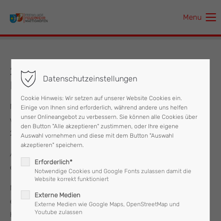
Menu
Der Eintrag "offcanvas-col1" existiert leider nicht.
Der Eintrag "offcanvas-col2" existiert leider nicht.
20.05.2023 Brand Baum, Flur,
Datenschutzeinstellungen
Böschung
Der Eintrag "offcanvas-col3" existiert leider nicht.
Cookie Hinweis: Wir setzen auf unserer Website Cookies ein.
Noch während der Brandeinsatz in Schalchen voll im Gange
Einige von Ihnen sind erforderlich, während andere uns helfen
Der Eintrag "offcanvas-col4" existiert leider nicht.
unser Onlineangebot zu verbessern. Sie können alle Cookies über
war wurde um 16:53 Uhr die Feuerwehr Mattighofen am
den Button "Alle akzeptieren" zustimmen, oder Ihre eigene
20.05.2023 zu einem weiteren Brandeinsatz alarmiert.
Auswahl vornehmen und diese mit dem Button "Auswahl
akzeptieren" speichern.
Aus noch ungeklärter Ursache kam es zu einem Vollbrand
Erforderlich*
eines Thujenzauns in der Ludwig-Voglstraße.
Notwendige Cookies und Google Fonts zulassen damit die
Website korrekt funktioniert
Mit zwei Tankwägen wurde mittels Hochdruck und C-Rohr
Externe Medien
ein massiver Löschangriff gestartet, der Brand schnell unter
Externe Medien wie Google Maps, OpenStreetMap und
Youtube zulassen
Kontrolle gebracht und eine Ausbreitung verhindert.