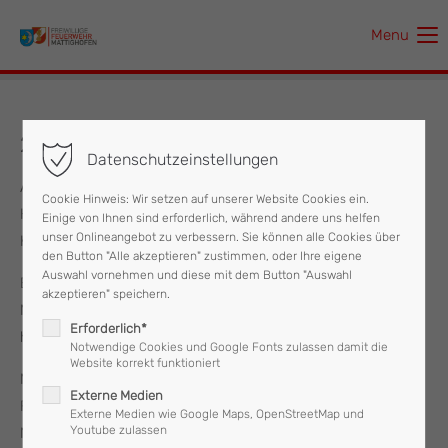
Menu
Der Eintrag "offcanvas-col1" existiert leider nicht.
Der Eintrag "offcanvas-col2" existiert leider nicht.
21.04.2016 - Personenrettung
Datenschutzeinstellungen
Der Eintrag "offcanvas-col3" existiert leider nicht.
Am Donnerstag, den 21. April wurde um 15:35 Uhr die
Cookie Hinweis: Wir setzen auf unserer Website Cookies ein.
Hubsteigergruppe der Feuerwehr Mattighofen vom Roten
Einige von Ihnen sind erforderlich, während andere uns helfen
Der Eintrag "offcanvas-col4" existiert leider nicht.
unser Onlineangebot zu verbessern. Sie können alle Cookies über
Kreuz zu einer Personenrettung alarmiert.
den Button "Alle akzeptieren" zustimmen, oder Ihre eigene
Auswahl vornehmen und diese mit dem Button "Auswahl
Eine Person mußte aus dem 06. Stock eines
akzeptieren" speichern.
Mehrparteienhauses so rasch und schonend wie möglich
Erforderlich*
herunter gebracht werden.
Notwendige Cookies und Google Fonts zulassen damit die
Website korrekt funktioniert
Mittels der Teleskopmastbühne wurde die Rettung über das
Externe Medien
Fenster durchgeführt und die Person anschließend dem
Externe Medien wie Google Maps, OpenStreetMap und
Youtube zulassen
Notarzt-Team am Boden wieder übergeben.