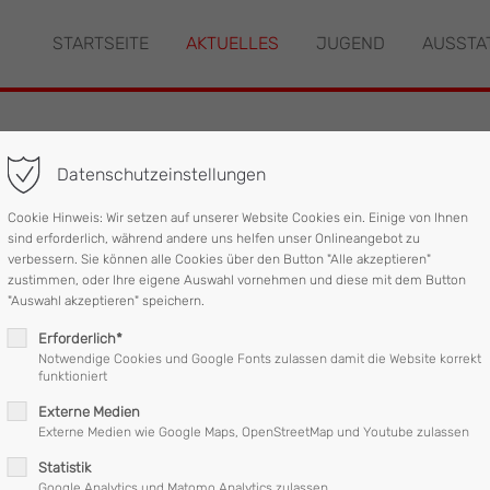
STARTSEITE
AKTUELLES
JUGEND
AUSSTA
"offcanvas-col2" existiert
Der Eintrag "offcanvas-col3" ex
leider nicht.
Datenschutzeinstellungen
lossene Person in Lif
Cookie Hinweis: Wir setzen auf unserer Website Cookies ein. Einige von Ihnen
sind erforderlich, während andere uns helfen unser Onlineangebot zu
verbessern. Sie können alle Cookies über den Button "Alle akzeptieren"
zustimmen, oder Ihre eigene Auswahl vornehmen und diese mit dem Button
um 07:29 Uhr zu einer Liftöffnung in die Salzburgerstraße alarmier
"Auswahl akzeptieren" speichern.
Erforderlich*
son rasch aus dem Aufzug befreit werden.
Notwendige Cookies und Google Fonts zulassen damit die Website korrekt
funktioniert
d der Aufzug vorübergehend außer Betrieb genommen.
Externe Medien
Externe Medien wie Google Maps, OpenStreetMap und Youtube zulassen
samt acht Einsatzkräften vor Ort und konnte den Einsatz ca. 30 M
Statistik
Google Analytics und Matomo Analytics zulassen