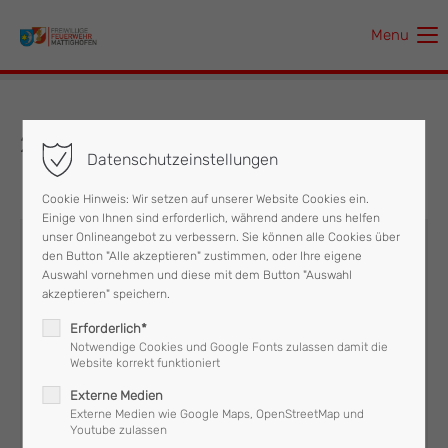
Menu
Der Eintrag "offcanvas-col1" existiert leider nicht.
Der Eintrag "offcanvas-col2" existiert leider nicht.
21.08.2017 Bienen, Wespen, Hummeln
Datenschutzeinstellungen
Der Eintrag "offcanvas-col3" existiert leider nicht.
Cookie Hinweis: Wir setzen auf unserer Website Cookies ein.
Einige von Ihnen sind erforderlich, während andere uns helfen
Der Eintrag "offcanvas-col4" existiert leider nicht.
unser Onlineangebot zu verbessern. Sie können alle Cookies über
den Button "Alle akzeptieren" zustimmen, oder Ihre eigene
Auswahl vornehmen und diese mit dem Button "Auswahl
akzeptieren" speichern.
Erforderlich*
Notwendige Cookies und Google Fonts zulassen damit die
Technischer Einsatz
LFB
Website korrekt funktioniert
Externe Medien
Externe Medien wie Google Maps, OpenStreetMap und
Youtube zulassen