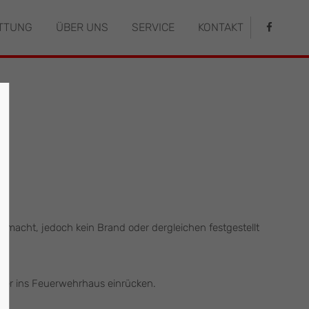
TTUNG
ÜBER UNS
SERVICE
KONTAKT
istiert
Der Eintrag "offcanvas-col4" existiert
leider nicht.
macht, jedoch kein Brand oder dergleichen festgestellt
der ins Feuerwehrhaus einrücken.