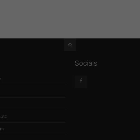
Socials
e
utz
um