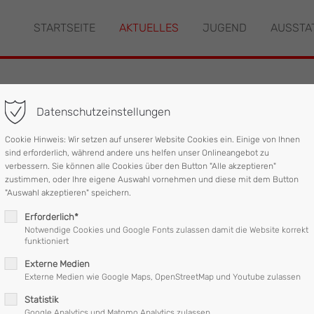
STARTSEITE
AKTUELLES
JUGEND
AUSSTA
"offcanvas-col2" existiert
Der Eintrag "offcanvas-col3" ex
leider nicht.
Datenschutzeinstellungen
eldealarm
Cookie Hinweis: Wir setzen auf unserer Website Cookies ein. Einige von Ihnen
sind erforderlich, während andere uns helfen unser Onlineangebot zu
verbessern. Sie können alle Cookies über den Button "Alle akzeptieren"
zustimmen, oder Ihre eigene Auswahl vornehmen und diese mit dem Button
ttighofen am Montag, dem 22 Februar um 20:37 Uhr alarmiert.
"Auswahl akzeptieren" speichern.
ndmelder auf verschiedenen Linien gleichzeitig Alarm aus.
Erforderlich*
sch alle auslösenden Melder mittels Brandschutzplan ausfindig ge
Notwendige Cookies und Google Fonts zulassen damit die Website korrekt
funktioniert
Externe Medien
Externe Medien wie Google Maps, OpenStreetMap und Youtube zulassen
ann und drei Fahrzeugen im Einsatz war, nach ca. 40 Minuten wie
Statistik
Google Analytics und Matomo Analytics zulassen