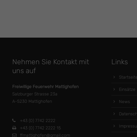
Nehmen Sie Kontakt mit
Links
uns auf
Startseit
Freiwillige Feuerwehr Mattighofen
Einsätze
Salzburger Strasse 23a
A-5230 Mattighofen
News
Datensch
+43 (0) 7742 2222
Impress
+43 (0) 7742 2222 15
ffmattighofen@gmail.com