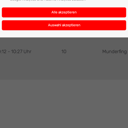
:12 - 10:27 Uhr
10
Munderfing