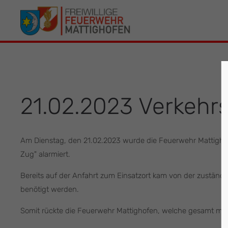
Der Eintrag "offcanvas-col1" existiert leider
Der Eintrag 
nicht.
leider nicht.
21.02.2023 Verkehr
Am Dienstag, den 21.02.2023 wurde die Feuerwehr Mattigho
Zug" alarmiert.
Bereits auf der Anfahrt zum Einsatzort kam von der zuständi
benötigt werden.
Somit rückte die Feuerwehr Mattighofen, welche gesamt mi