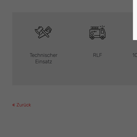
Technischer
RLF
10
Einsatz
Zurück