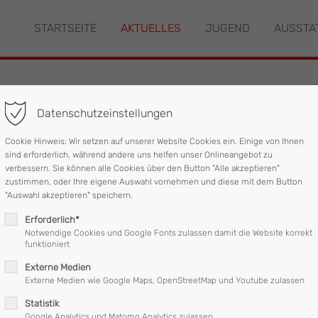
STARTSEITE
AKTUELLES
JUGEND
AUSSTA
"offcanvas-col2" existiert
Der Eintrag "offcanvas-col3" ex
leider nicht.
Datenschutzeinstellungen
sunfall mit eingeklem
Cookie Hinweis: Wir setzen auf unserer Website Cookies ein. Einige von Ihnen
sind erforderlich, während andere uns helfen unser Onlineangebot zu
verbessern. Sie können alle Cookies über den Button "Alle akzeptieren"
zustimmen, oder Ihre eigene Auswahl vornehmen und diese mit dem Button
fen und die Feuerwehr Munderfing um 10:12 Uhr mit den Stichwort
"Auswahl akzeptieren" speichern.
Erforderlich*
Notwendige Cookies und Google Fonts zulassen damit die Website korrekt
gen Einsatzleitung Munderfing die Meldung, das die Person befrei
funktioniert
Externe Medien
Externe Medien wie Google Maps, OpenStreetMap und Youtube zulassen
t einem Fahrzeug und zehn Mann im Einsatz war, nach wenigen Mi
Statistik
Google Analytics und Matomo Analytics zulassen