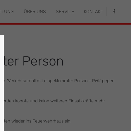
TTUNG
ÜBER UNS
SERVICE
KONTAKT
istiert
Der Eintrag "offcanvas-col4" existiert
leider nicht.
mter Person
en "Verkehrsunfall mit eingeklemmter Person - PWK gegen
t werden konnte und keine weiteren Einsatzkräfte mehr
nuten wieder ins Feuerwehrhaus ein.