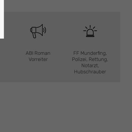
ABI Roman
FF Munderfing,
Vorreiter
Polizei, Rettung,
Notarzt,
Hubschrauber