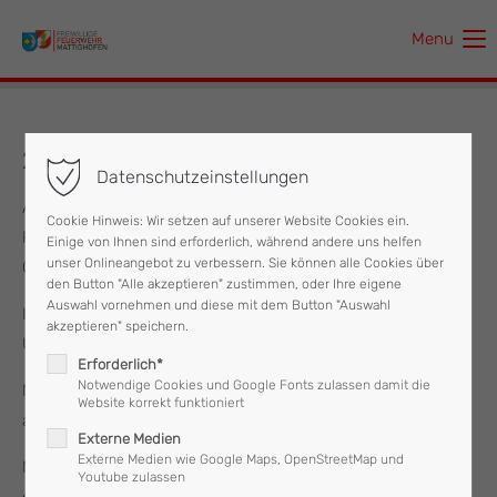
Menu
Der Eintrag "offcanvas-col1" existiert leider nicht.
Der Eintrag "offcanvas-col2" existiert leider nicht.
22.07.2024 Ölspur
Datenschutzeinstellungen
Der Eintrag "offcanvas-col3" existiert leider nicht.
Am Montag, dem 22. Juli wurde um 10:30 Uhr die
Cookie Hinweis: Wir setzen auf unserer Website Cookies ein.
Feuerwehr Mattighofen mit den Stichworten „Ölspur,
Einige von Ihnen sind erforderlich, während andere uns helfen
Der Eintrag "offcanvas-col4" existiert leider nicht.
unser Onlineangebot zu verbessern. Sie können alle Cookies über
Ölaustritt“ alarmiert.
den Button "Alle akzeptieren" zustimmen, oder Ihre eigene
Auswahl vornehmen und diese mit dem Button "Auswahl
Im Kreuzungsbereich der Fabriksstraße kam es nach einem
akzeptieren" speichern.
Unfall zu einem Austritt von Betriebsstoffen.
Erforderlich*
Notwendige Cookies und Google Fonts zulassen damit die
Mittels Ölbindemittel wurde das Öl gebunden und die Stelle
Website korrekt funktioniert
abgesichert.
Externe Medien
Externe Medien wie Google Maps, OpenStreetMap und
Nach 30 Minuten rückte die Feuerwehr Mattighofen, welche
Youtube zulassen