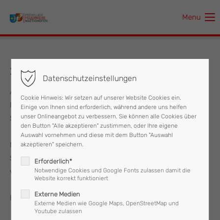
Menu
Der Eintrag "offcanvas-col1" existiert leider nicht.
Der Eintrag "offcanvas-col2" existiert leider nicht.
23.04.2018 Brandmeldealarm
Datenschutzeinstellungen
Der Eintrag "offcanvas-col3" existiert leider nicht.
Am Montag, den 23. April 2018 wurde um 15:12 Uhr die
Cookie Hinweis: Wir setzen auf unserer Website Cookies ein.
Feuerwehr Mattighofen zu einem Brandmeldealarm in die
Einige von Ihnen sind erforderlich, während andere uns helfen
Der Eintrag "offcanvas-col4" existiert leider nicht.
unser Onlineangebot zu verbessern. Sie können alle Cookies über
Stallhofnerstraße alarmiert.
den Button "Alle akzeptieren" zustimmen, oder Ihre eigene
Auswahl vornehmen und diese mit dem Button "Auswahl
Nach der Begehung durch den Einsatzleiter und dem
akzeptieren" speichern.
Sicherheitspersonal konnte rasch Entwarnung gegeben
Erforderlich*
werden.
Notwendige Cookies und Google Fonts zulassen damit die
Website korrekt funktioniert
Externe Medien
Es handelte sich um einen Täuschungsalarm.
Externe Medien wie Google Maps, OpenStreetMap und
Youtube zulassen