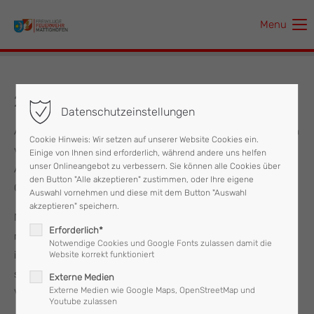
Menu
Der Eintrag "offcanvas-col1" existiert leider nicht.
Der Eintrag "offcanvas-col2" existiert leider nicht.
23.06.2021 KAT Einsatz
Datenschutzeinstellungen
Der Eintrag "offcanvas-col3" existiert leider nicht.
Am Mittwoch, dem 23.06. wurde die Feuerwehr Mattighofen
Cookie Hinweis: Wir setzen auf unserer Website Cookies ein.
vom Krisenstab Mondsee um Unterstützung bei den
Einige von Ihnen sind erforderlich, während andere uns helfen
Der Eintrag "offcanvas-col4" existiert leider nicht.
unser Onlineangebot zu verbessern. Sie können alle Cookies über
Aufräumarbeiten nach den schweren Hagelunwettern im
den Button "Alle akzeptieren" zustimmen, oder Ihre eigene
Großraum Mondsee gebeten.
Auswahl vornehmen und diese mit dem Button "Auswahl
akzeptieren" speichern.
Nur wenig später rückte Kommandant HBI Roman Vorreiter
Erforderlich*
mit zwei Kameraden und dem Hubrettungsgerät TMB 23–12
Notwendige Cookies und Google Fonts zulassen damit die
in Richtung Mondsee aus, um die Einsatzkräfte vor Ort,
Website korrekt funktioniert
sowie die beiden mobilisierten F-KAT Einheiten des Bezirkes
Externe Medien
Externe Medien wie Google Maps, OpenStreetMap und
Vöcklabruck zu unterstützen.
Youtube zulassen