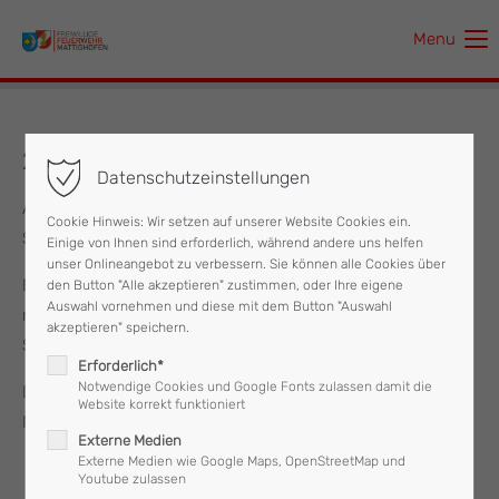
Menu
Der Eintrag "offcanvas-col1" existiert leider nicht.
Der Eintrag "offcanvas-col2" existiert leider nicht.
23.12.2023 Sturmschaden
Datenschutzeinstellungen
Der Eintrag "offcanvas-col3" existiert leider nicht.
Am 23.12.2023 wurde die FF Mattighofen zu einem
Cookie Hinweis: Wir setzen auf unserer Website Cookies ein.
Sturmschaden gerufen.
Einige von Ihnen sind erforderlich, während andere uns helfen
Der Eintrag "offcanvas-col4" existiert leider nicht.
unser Onlineangebot zu verbessern. Sie können alle Cookies über
Ein Baum lag in der Hofaustraße über die Straße. Da
den Button "Alle akzeptieren" zustimmen, oder Ihre eigene
Auswahl vornehmen und diese mit dem Button "Auswahl
mehrere Bäume umfallen zu drohten, wurde aus
akzeptieren" speichern.
Sicherheitsgründen die Straße gesperrt.
Erforderlich*
Notwendige Cookies und Google Fonts zulassen damit die
Die Feuerwehr Mattighofen stand mit zehn Mann und zwei
Website korrekt funktioniert
Fahrzeugen im Einsatz.
Externe Medien
Externe Medien wie Google Maps, OpenStreetMap und
Youtube zulassen