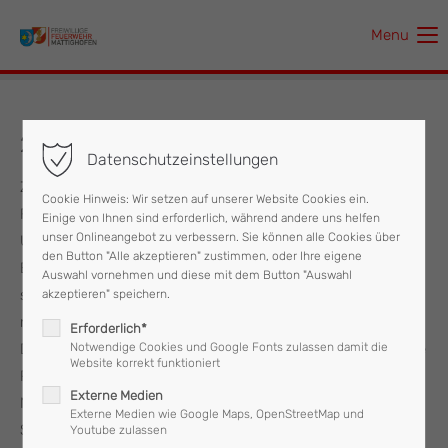
Menu
Der Eintrag "offcanvas-col1" existiert leider nicht.
Der Eintrag "offcanvas-col2" existiert leider nicht.
25.06.2021 Personenrettung
Datenschutzeinstellungen
Der Eintrag "offcanvas-col3" existiert leider nicht.
Zur Unterstützung bei einer Personenrettung wurde die
Cookie Hinweis: Wir setzen auf unserer Website Cookies ein.
Feuerwehr Mattighofen am Freitag, dem 25.06. um 13:42
Einige von Ihnen sind erforderlich, während andere uns helfen
Der Eintrag "offcanvas-col4" existiert leider nicht.
unser Onlineangebot zu verbessern. Sie können alle Cookies über
Uhr alarmiert.
den Button "Alle akzeptieren" zustimmen, oder Ihre eigene
Eine Person mit gesundheitlichen Problemen musste
Auswahl vornehmen und diese mit dem Button "Auswahl
schonend vom ersten Obergeschoss eines Wohnhauses
akzeptieren" speichern.
nach unten transportiert werden.
Erforderlich*
Das Hubrettungsgerät wurde rasch in Stellung gebracht, die
Notwendige Cookies und Google Fonts zulassen damit die
Website korrekt funktioniert
Person vom Balkon nach unten gehoben und wieder dem
Externe Medien
Notarztteam übergeben.
Externe Medien wie Google Maps, OpenStreetMap und
Somit war der Einsatz für die Feuerwehr Mattighofen,
Youtube zulassen