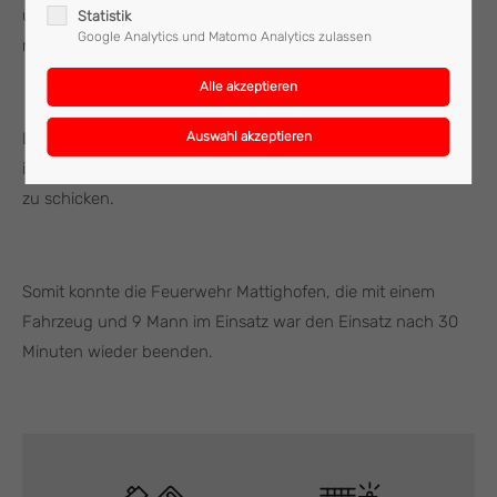
und bereits 9 Minuten nach der Alarmierung aus ihrer
Statistik
Google Analytics und Matomo Analytics zulassen
misslichen Lage befreit werden konnte.
Die Feuerwehr sperrte anschließend die Anlage und
informierte die Hersteller Firma, um einen Service Techniker
zu schicken.
Somit konnte die Feuerwehr Mattighofen, die mit einem
Fahrzeug und 9 Mann im Einsatz war den Einsatz nach 30
Minuten wieder beenden.