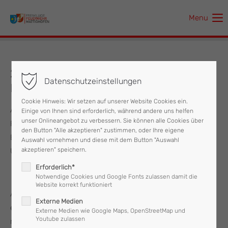
Menu
Der Eintrag "offcanvas-col1" existiert leider nicht.
Der Eintrag "offcanvas-col2" existiert leider nicht.
26.11.2019 Eingeschlossene Person in
Datenschutzeinstellungen
Lift
Der Eintrag "offcanvas-col3" existiert leider nicht.
Cookie Hinweis: Wir setzen auf unserer Website Cookies ein.
Am Dienstag, den 26. November, wurde um 17:09 Uhr die
Einige von Ihnen sind erforderlich, während andere uns helfen
Der Eintrag "offcanvas-col4" existiert leider nicht.
unser Onlineangebot zu verbessern. Sie können alle Cookies über
Feuerwehr Mattighofen mit den
den Button "Alle akzeptieren" zustimmen, oder Ihre eigene
Einsatzstichworten"Eingeschlossene Person im Lift" in die
Auswahl vornehmen und diese mit dem Button "Auswahl
akzeptieren" speichern.
Unterlochnerstraße alarmiert.
Erforderlich*
Notwendige Cookies und Google Fonts zulassen damit die
Website korrekt funktioniert
Aufgrund eines technischen Defekts steckte im Aufzug
Externe Medien
eines Mehrparteienhauses eine Person fest, welche aber
Externe Medien wie Google Maps, OpenStreetMap und
Youtube zulassen
rasch im Bereich des Erdgeschosses ausfindig gemacht