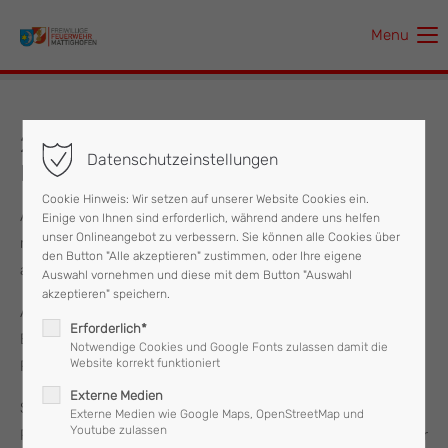
Menu
Der Eintrag "offcanvas-col1" existiert leider nicht.
Der Eintrag "offcanvas-col2" existiert leider nicht.
27.05.2023 Eingeschlossene Person in
Datenschutzeinstellungen
Lift
Der Eintrag "offcanvas-col3" existiert leider nicht.
Cookie Hinweis: Wir setzen auf unserer Website Cookies ein.
Am 27. Mai wurde die Feuerwehr Mattighofen um 01:55 Uhr
Einige von Ihnen sind erforderlich, während andere uns helfen
Der Eintrag "offcanvas-col4" existiert leider nicht.
unser Onlineangebot zu verbessern. Sie können alle Cookies über
mit den Stichworten "Eingeschlossene Person in Lift"
den Button "Alle akzeptieren" zustimmen, oder Ihre eigene
alarmiert.
Auswahl vornehmen und diese mit dem Button "Auswahl
akzeptieren" speichern.
Am Einsatzort angekommen wurde der Lift durch den
Erforderlich*
Einsatzleiter kontrolliert, jedoch funktionierte dieser ohne
Notwendige Cookies und Google Fonts zulassen damit die
Website korrekt funktioniert
Probleme und es war auch keine Person darin anzutreffen.
Externe Medien
Somit rückte die Feuerwehr Mattighofen, welche mit sieben
Externe Medien wie Google Maps, OpenStreetMap und
Youtube zulassen
Personen und einem Fahrzeug im Einsatz stand, nach kurzer