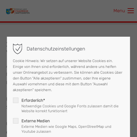
Menu
Der Eintrag "offcanvas-col1" existiert leider nicht.
Der Eintrag "offcanvas-col2" existiert leider nicht.
27.06.2020 Freimachen von
Datenschutzeinstellungen
Verkehrswegen
Der Eintrag "offcanvas-col3" existiert leider nicht.
Cookie Hinweis: Wir setzen auf unserer Website Cookies ein.
Am Samstag, dem 27. Juni 2020 wurde die Feuerwehr
Einige von Ihnen sind erforderlich, während andere uns helfen
Der Eintrag "offcanvas-col4" existiert leider nicht.
unser Onlineangebot zu verbessern. Sie können alle Cookies über
Mattighofen um 23:48 Uhr telefonisch von der
den Button "Alle akzeptieren" zustimmen, oder Ihre eigene
Landeswarnzentrale Linz alarmiert.
Auswahl vornehmen und diese mit dem Button "Auswahl
akzeptieren" speichern.
Ein Anrufer meldete einen umgestürzten Baum, der eine
Erforderlich*
Notwendige Cookies und Google Fonts zulassen damit die
Straße blockiert.
Website korrekt funktioniert
Externe Medien
Umgehend rückten vier Mann der Feuerwehr aus, um sich
Externe Medien wie Google Maps, OpenStreetMap und
ein Bild der Lage zu machen:
Youtube zulassen