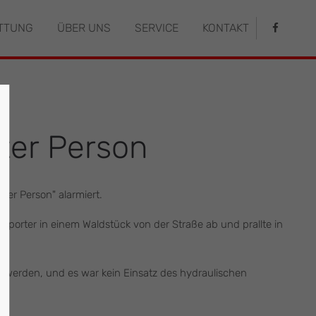
TTUNG
ÜBER UNS
SERVICE
KONTAKT
istiert
Der Eintrag "offcanvas-col4" existiert
leider nicht.
ter Person
er Person" alarmiert.
sporter in einem Waldstück von der Straße ab und prallte in
 werden, und es war kein Einsatz des hydraulischen