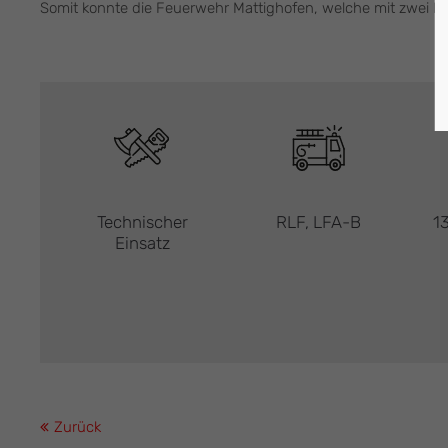
Somit konnte die Feuerwehr Mattighofen, welche mit zwei F
Technischer
RLF, LFA-B
13
Einsatz
Zurück