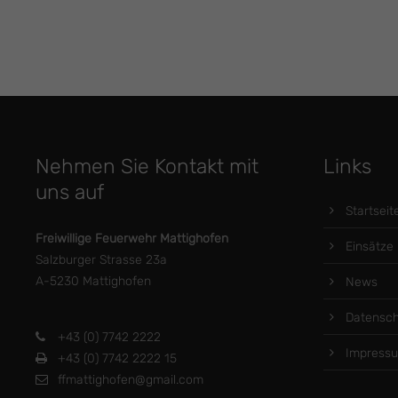
Nehmen Sie Kontakt mit
Links
uns auf
Startseit
Freiwillige Feuerwehr Mattighofen
Einsätze
Salzburger Strasse 23a
A-5230 Mattighofen
News
Datensch
+43 (0) 7742 2222
Impress
+43 (0) 7742 2222 15
ffmattighofen@gmail.com