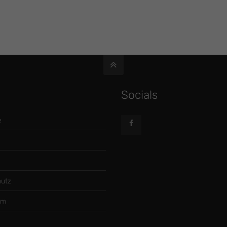
Socials
e
utz
um