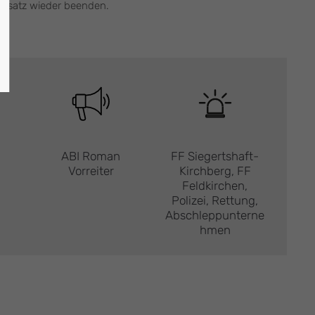
insatz wieder beenden.
ABI Roman
FF Siegertshaft-
Vorreiter
Kirchberg, FF
Feldkirchen,
Polizei, Rettung,
Abschleppunterne
hmen