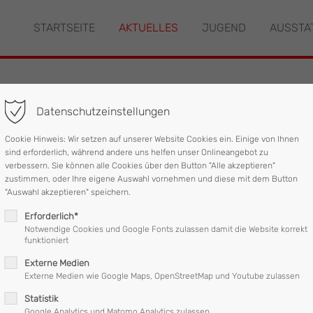
STARTSEITE
AKTUELLES
JUGEND
AUSSTA
"offcanvas-col2" existiert
Der Eintrag "offcanvas-col3" ex
leider nicht.
Datenschutzeinstellungen
unfall mit eingeklemm
Cookie Hinweis: Wir setzen auf unserer Website Cookies ein. Einige von Ihnen
sind erforderlich, während andere uns helfen unser Onlineangebot zu
verbessern. Sie können alle Cookies über den Button "Alle akzeptieren"
zustimmen, oder Ihre eigene Auswahl vornehmen und diese mit dem Button
 um 13:11 Uhr mit den Stichworten „Verkehrsunfall mit eingeklemmt
"Auswahl akzeptieren" speichern.
Erforderlich*
chberg bei Mattighofen, kam aus unbekannter Ursache ein Kleintran
Notwendige Cookies und Google Fonts zulassen damit die Website korrekt
funktioniert
Externe Medien
von den bereits anwesenden Feuerwehren aus dem Fahrzeug befreit
Externe Medien wie Google Maps, OpenStreetMap und Youtube zulassen
Statistik
Google Analytics und Matomo Analytics zulassen