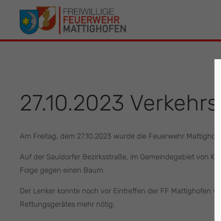
Der Eintrag "offcanvas-col1" existiert leider
Der Eintrag 
nicht.
leider nicht.
27.10.2023 Verkehrs
Am Freitag, dem 27.10.2023 wurde die Feuerwehr Mattighofen
Auf der Sauldorfer Bezirksstraße, im Gemeindegebiet von Kir
Folge gegen einen Baum.
Der Lenker konnte noch vor Eintreffen der FF Mattighofen 
Rettungsgerätes mehr nötig.