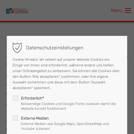
Menu
Der Eintrag "offcanvas-col1" existiert leider nicht.
Der Eintrag "offcanvas-col2" existiert leider nicht.
28.05.2026 Ölspur/Ölaustritt
Datenschutzeinstellungen
Der Eintrag "offcanvas-col3" existiert leider nicht.
Am 28.02. wurde die FF Mattighofen um 19:39 Uhr zu einem
Cookie Hinweis: Wir setzen auf unserer Website Cookies ein.
Ölaustritt alarmiert.
Einige von Ihnen sind erforderlich, während andere uns helfen
Der Eintrag "offcanvas-col4" existiert leider nicht.
unser Onlineangebot zu verbessern. Sie können alle Cookies über
Ein LKW beschädigte beim Einparken einen Reifen sowie
den Button "Alle akzeptieren" zustimmen, oder Ihre eigene
Auswahl vornehmen und diese mit dem Button "Auswahl
seinen Dieseltank, wodurch Diesel in die Kanalisation
akzeptieren" speichern.
gelangte.
Erforderlich*
Notwendige Cookies und Google Fonts zulassen damit die
Die Einsatzkräfte der Feuerwehr fingen den austretenden
Website korrekt funktioniert
Treibstoff auf, banden ausgelaufenen Kraftstoff und spülten
Externe Medien
nach Anordnung der zuständigen Behörden den
Externe Medien wie Google Maps, OpenStreetMap und
Youtube zulassen
betroffenen Kanalbereich.