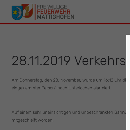
Der Eintrag "offcanvas-col1" existiert leider
Der Eintrag 
nicht.
leider nicht.
28.11.2019 Verkehrs
Am Donnerstag, den 28. November, wurde um 16:12 Uhr die 
eingeklemmter Person" nach Unterlochen alarmiert.
Auf einem sehr uneinsichtigen und unbeschrankten Bahnüberg
mitgeschleift worden.