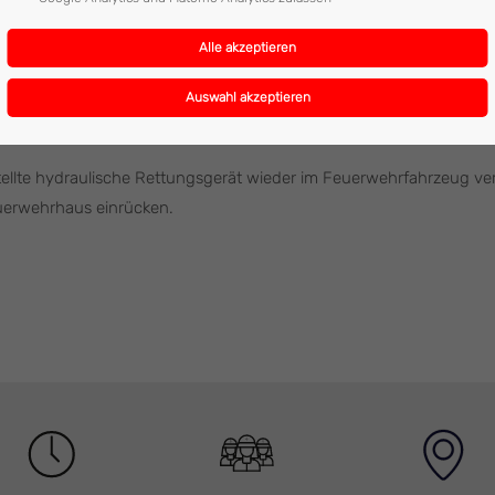
 der Rettung und Feuerwehr rasch und ohne den Einsatz des hydra
Verletzungen unbestimmten Grades ins Krankenhaus Salzburg einge
ellte hydraulische Rettungsgerät wieder im Feuerwehrfahrzeug ver
uerwehrhaus einrücken.