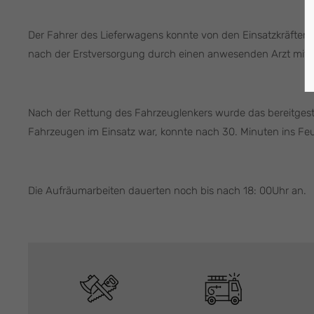
Der Fahrer des Lieferwagens konnte von den Einsatzkräften
nach der Erstversorgung durch einen anwesenden Arzt mit 
Nach der Rettung des Fahrzeuglenkers wurde das bereitgest
Fahrzeugen im Einsatz war, konnte nach 30. Minuten ins Fe
Die Aufräumarbeiten dauerten noch bis nach 18: 00Uhr an.