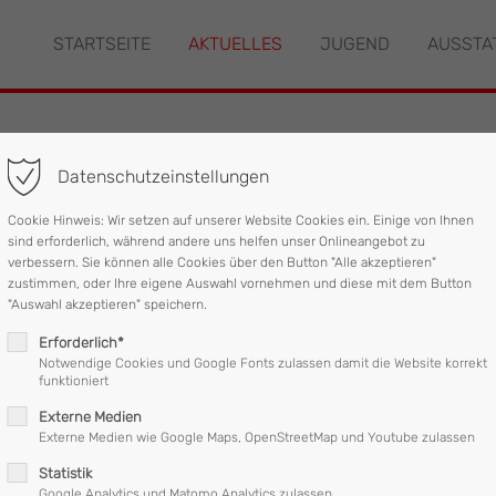
STARTSEITE
AKTUELLES
JUGEND
AUSSTA
"offcanvas-col2" existiert
Der Eintrag "offcanvas-col3" ex
leider nicht.
Datenschutzeinstellungen
unfall mit eingeklemm
Cookie Hinweis: Wir setzen auf unserer Website Cookies ein. Einige von Ihnen
sind erforderlich, während andere uns helfen unser Onlineangebot zu
verbessern. Sie können alle Cookies über den Button "Alle akzeptieren"
zustimmen, oder Ihre eigene Auswahl vornehmen und diese mit dem Button
Feuerwehr Mattighofen gemeinsam mit den Feuerwehren Schalchen
"Auswahl akzeptieren" speichern.
Erforderlich*
Notwendige Cookies und Google Fonts zulassen damit die Website korrekt
funktioniert
Externe Medien
ang in Furth ist ein Lieferwagen auf der Beifahrerseite von eine
Externe Medien wie Google Maps, OpenStreetMap und Youtube zulassen
Statistik
Google Analytics und Matomo Analytics zulassen