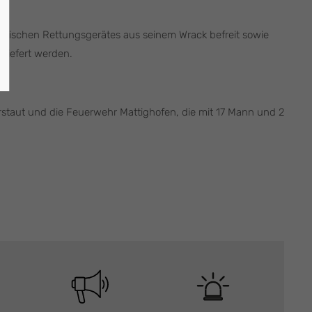
ulischen Rettungsgerätes aus seinem Wrack befreit sowie
liefert werden.
staut und die Feuerwehr Mattighofen, die mit 17 Mann und 2