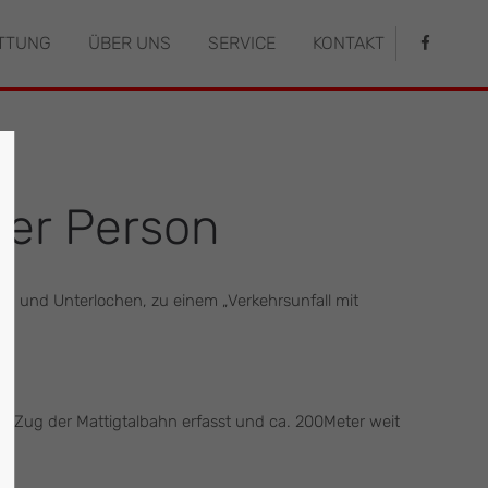
TTUNG
ÜBER UNS
SERVICE
KONTAKT
istiert
Der Eintrag "offcanvas-col4" existiert
leider nicht.
ter Person
 und Unterlochen, zu einem „Verkehrsunfall mit
m Zug der Mattigtalbahn erfasst und ca. 200Meter weit