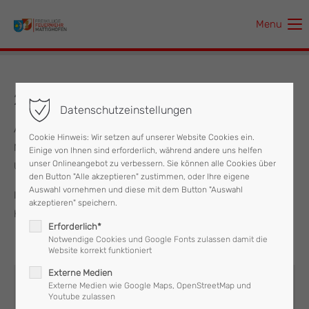
Menu
Der Eintrag "offcanvas-col1" existiert leider nicht.
Der Eintrag "offcanvas-col2" existiert leider nicht.
29.05.2025 Türöffnung Unfallverdacht
Datenschutzeinstellungen
Der Eintrag "offcanvas-col3" existiert leider nicht.
Am Donnerstag, dem 29. Mai wurde die Feuerwehr
Cookie Hinweis: Wir setzen auf unserer Website Cookies ein.
Mattighofen um 12.30 Uhr zu einer Türöffnung mit
Einige von Ihnen sind erforderlich, während andere uns helfen
Der Eintrag "offcanvas-col4" existiert leider nicht.
unser Onlineangebot zu verbessern. Sie können alle Cookies über
Unfallverdacht am Stadtplatz alarmiert.
den Button "Alle akzeptieren" zustimmen, oder Ihre eigene
Auswahl vornehmen und diese mit dem Button "Auswahl
Insgesamt standen 8 Einsatzkräfte im Einsatz, das Rote
akzeptieren" speichern.
Kreuz und die Polizei für ca. eine halbe Stunde im Einsatz.
Erforderlich*
Notwendige Cookies und Google Fonts zulassen damit die
Website korrekt funktioniert
Externe Medien
Externe Medien wie Google Maps, OpenStreetMap und
Youtube zulassen