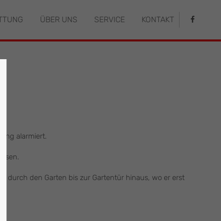
TTUNG
ÜBER UNS
SERVICE
KONTAKT
istiert
Der Eintrag "offcanvas-col4" existiert
leider nicht.
ung alarmiert.
assen.
 durch den Garten bis zur Gartentür hinaus, wo er erst