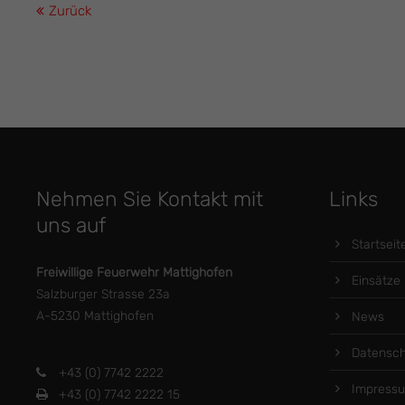
Zurück
Nehmen Sie Kontakt mit
Links
uns auf
Startseit
Freiwillige Feuerwehr Mattighofen
Einsätze
Salzburger Strasse 23a
A-5230 Mattighofen
News
Datensch
+43 (0) 7742 2222
Impress
+43 (0) 7742 2222 15