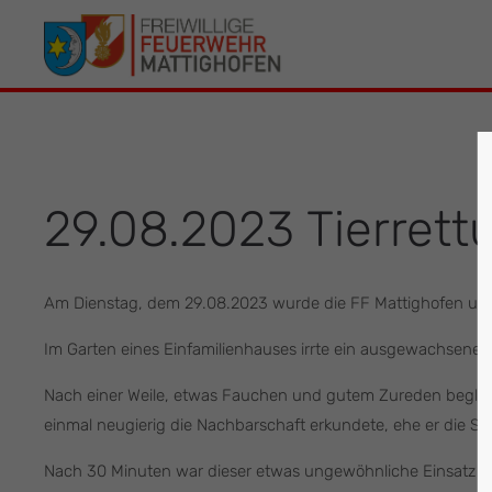
Der Eintrag "offcanvas-col1" existiert leider
Der Eintrag 
nicht.
leider nicht.
29.08.2023 Tierrett
Am Dienstag, dem 29.08.2023 wurde die FF Mattighofen um 10
Im Garten eines Einfamilienhauses irrte ein ausgewachsene
Nach einer Weile, etwas Fauchen und gutem Zureden begleite
einmal neugierig die Nachbarschaft erkundete, ehe er die St
Nach 30 Minuten war dieser etwas ungewöhnliche Einsatz w