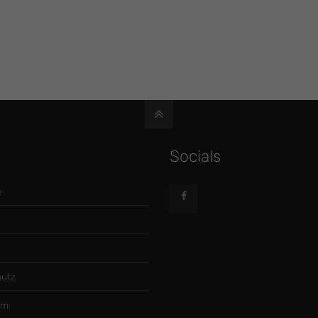
Socials
e
utz
um