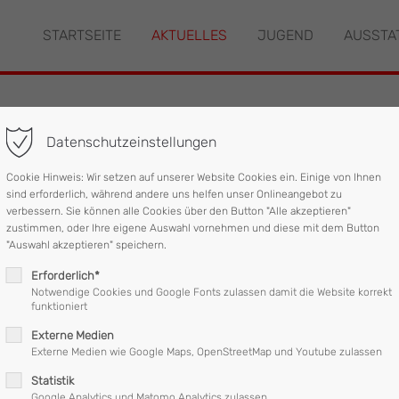
STARTSEITE
AKTUELLES
JUGEND
AUSSTA
"offcanvas-col2" existiert
Der Eintrag "offcanvas-col3" ex
leider nicht.
Datenschutzeinstellungen
ung
Cookie Hinweis: Wir setzen auf unserer Website Cookies ein. Einige von Ihnen
sind erforderlich, während andere uns helfen unser Onlineangebot zu
verbessern. Sie können alle Cookies über den Button "Alle akzeptieren"
zustimmen, oder Ihre eigene Auswahl vornehmen und diese mit dem Button
:09 Uhr per Telefon von der Landeswarnzentrale zu einer Tierrett
"Auswahl akzeptieren" speichern.
Erforderlich*
r Schwan herum und machte keine Anstalten, diesen wieder zu verl
Notwendige Cookies und Google Fonts zulassen damit die Website korrekt
funktioniert
te der Schwan schließlich doch freiwillig den Feuerwehrmann quer
Externe Medien
raße als Startbahn nutzte und das Weite suchte.
Externe Medien wie Google Maps, OpenStreetMap und Youtube zulassen
ieder beendet.
Statistik
Google Analytics und Matomo Analytics zulassen