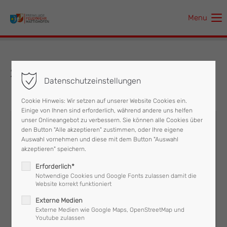
Menu
Der Eintrag "offcanvas-col1" existiert leider nicht.
Der Eintrag "offcanvas-col2" existiert leider nicht.
29.10.2017 Sturmschaden
Datenschutzeinstellungen
Der Eintrag "offcanvas-col3" existiert leider nicht.
Cookie Hinweis: Wir setzen auf unserer Website Cookies ein.
Einige von Ihnen sind erforderlich, während andere uns helfen
Der Eintrag "offcanvas-col4" existiert leider nicht.
unser Onlineangebot zu verbessern. Sie können alle Cookies über
den Button "Alle akzeptieren" zustimmen, oder Ihre eigene
Auswahl vornehmen und diese mit dem Button "Auswahl
akzeptieren" speichern.
Erforderlich*
Notwendige Cookies und Google Fonts zulassen damit die
Technischer Einsatz
RLF
Website korrekt funktioniert
Externe Medien
Externe Medien wie Google Maps, OpenStreetMap und
Youtube zulassen